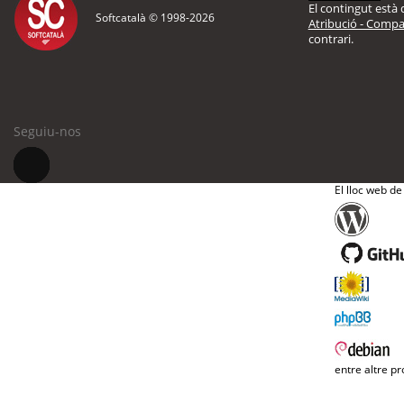
El contingut està d
Softcatalà © 1998-
2026
Atribució - Compar
contrari.
Seguiu-nos
El lloc web de
entre altre pr