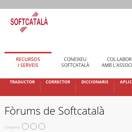
RECURSOS
CONEIXEU
COL·LABO
I SERVEIS
SOFTCATALÀ
AMB L'ASSOC
TRADUCTOR
CORRECTOR
DICCIONARIS
APLI
Fòrums de Softcatalà
Compartiu