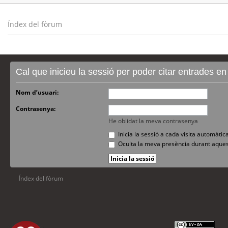
Índex del fòrum
Cal que inicieu la sessió per poder citar entrades e
Nom d’usuari:
Contrasenya:
He oblidat la meva contrasenya
Inicia la sessió a cada visita automàti
Oculta la meva presència durant aques
Índex del fòrum