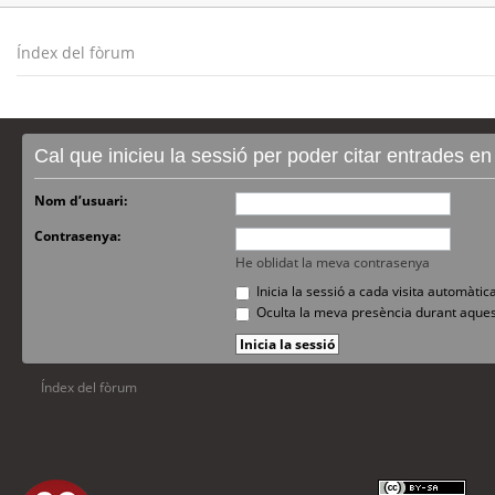
Índex del fòrum
Cal que inicieu la sessió per poder citar entrades e
Nom d’usuari:
Contrasenya:
He oblidat la meva contrasenya
Inicia la sessió a cada visita automàti
Oculta la meva presència durant aques
Índex del fòrum