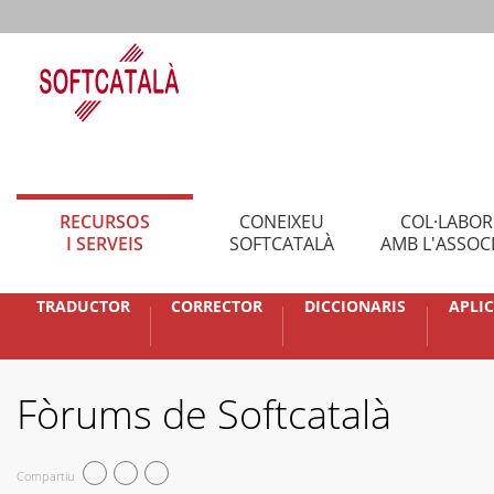
RECURSOS
CONEIXEU
COL·LABO
I SERVEIS
SOFTCATALÀ
AMB L'ASSOC
TRADUCTOR
CORRECTOR
DICCIONARIS
APLI
Fòrums de Softcatalà
Compartiu