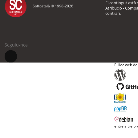
El contingut està d
Softcatalà © 1998-
2026
Atribució - Compar
contrari.
Seguiu-nos
El lloc web de
entre altre pr