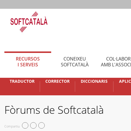
RECURSOS
CONEIXEU
COL·LABO
I SERVEIS
SOFTCATALÀ
AMB L'ASSOC
TRADUCTOR
CORRECTOR
DICCIONARIS
APLI
Fòrums de Softcatalà
Compartiu