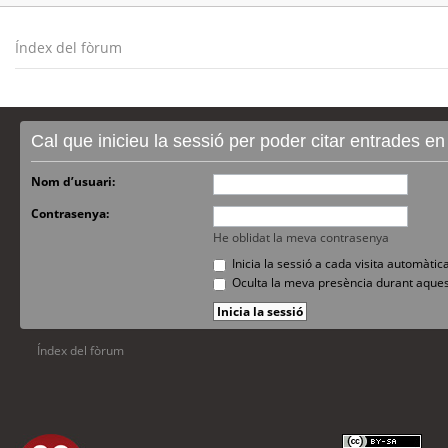
Índex del fòrum
Cal que inicieu la sessió per poder citar entrades e
Nom d’usuari:
Contrasenya:
He oblidat la meva contrasenya
Inicia la sessió a cada visita automàti
Oculta la meva presència durant aques
Índex del fòrum