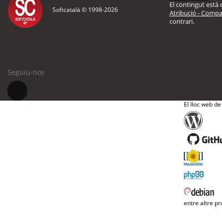
El contingut està d
Softcatalà © 1998-
2026
Atribució - Compar
contrari.
Seguiu-nos
El lloc web de
entre altre pr