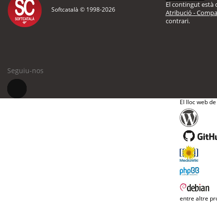
El contingut està d
Softcatalà © 1998-
2026
Atribució - Compar
contrari.
Seguiu-nos
El lloc web de
entre altre pr