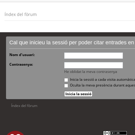
Índex del fòrum
Cal que inicieu la sessió per poder citar entrades e
Nom d’usuari:
Contrasenya:
He oblidat la meva contrasenya
Inicia la sessió a cada visita automàti
Oculta la meva presència durant aques
Índex del fòrum