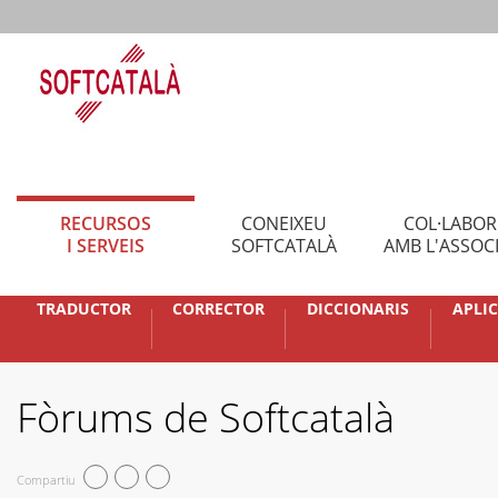
RECURSOS
CONEIXEU
COL·LABO
I SERVEIS
SOFTCATALÀ
AMB L'ASSOC
TRADUCTOR
CORRECTOR
DICCIONARIS
APLI
Fòrums de Softcatalà
Compartiu