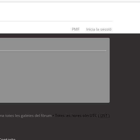
PMF
Inicia la sessió
ina totes les galetes del fòrum
• Totes les hores són UTC [
DST
]
Contacte