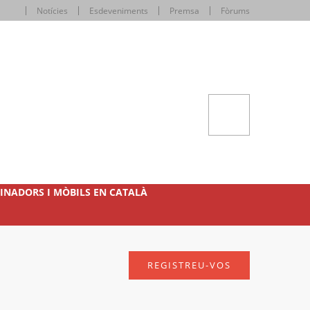
Notícies
Esdeveniments
Premsa
Fòrums
INADORS I MÒBILS EN CATALÀ
REGISTREU-VOS