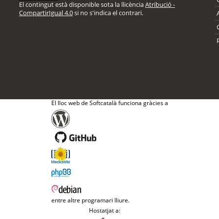
El contingut està disponible sota la llicència
Atribució -
CompartirIgual 4.0
si no s'indica el contrari.
El lloc web de Softcatalà funciona gràcies a
entre altre programari lliure.
Hostatjat a: