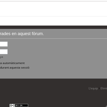
ntrades en aquest fòrum.
nya
sita automàticament
durant aquesta sessió
L’equip
•
Elim