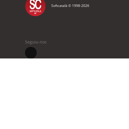
Softcatalà © 1998-
2026
Seguiu-nos