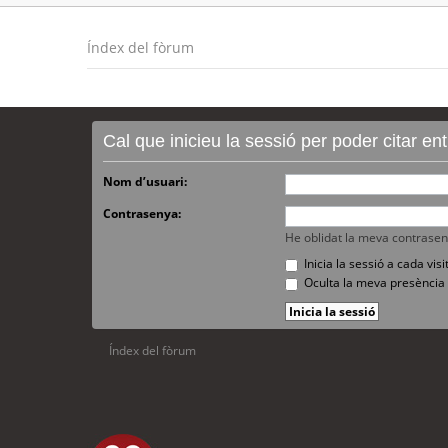
Índex del fòrum
Cal que inicieu la sessió per poder citar e
Nom d’usuari:
Contrasenya:
He oblidat la meva contrase
Inicia la sessió a cada vi
Oculta la meva presència 
Índex del fòrum