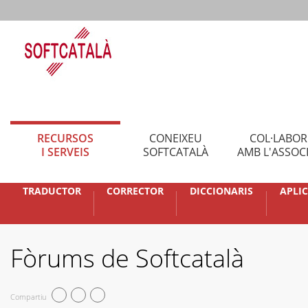
RECURSOS
CONEIXEU
COL·LABO
I SERVEIS
SOFTCATALÀ
AMB L'ASSOC
TRADUCTOR
CORRECTOR
DICCIONARIS
APLI
Fòrums de Softcatalà
Compartiu