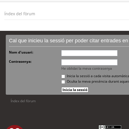
Índex del fòrum
Cal que inicieu la sessió per poder citar entrades e
Nom d’usuari:
Contrasenya:
He oblidat la meva contrasenya
Inicia la sessió a cada visita automàti
Oculta la meva presència durant aques
Índex del fòrum