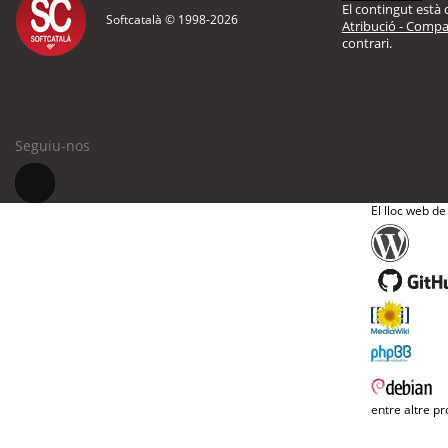
El contingut està d
Softcatalà © 1998-
2026
Atribució - Compar
contrari.
Seguiu-nos
El lloc web de
entre altre pr