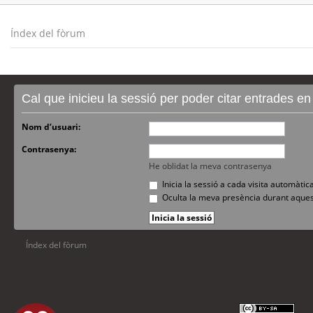
Índex del fòrum
Cal que inicieu la sessió per poder citar entrades e
Nom d’usuari:
Contrasenya:
He oblidat la meva contrasenya
Inicia la sessió a cada visita automàti
Oculta la meva presència durant aques
Índex del fòrum