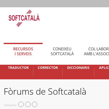
RECURSOS
CONEIXEU
COL·LABO
I SERVEIS
SOFTCATALÀ
AMB L'ASSOC
TRADUCTOR
CORRECTOR
DICCIONARIS
APLI
Fòrums de Softcatalà
Compartiu