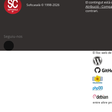
El contingut està d
Softcatalà © 1998-
2026
Atribució - Compar
contrari.
Seguiu-nos
El lloc web de
entre altre pr