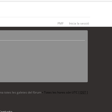
PMF
Inicia la sessió
ina totes les galetes del fòrum
• Totes les hores són UTC [
DST
]
Contacte