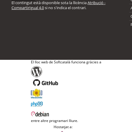
El contingut està disponible sota la llicència
Atribució -
CompartirIgual 4.0
si no s'indica el contrari.
El lloc web de Softcatalà funciona gràcies a
entre altre programari lliure.
Hostatjat a: