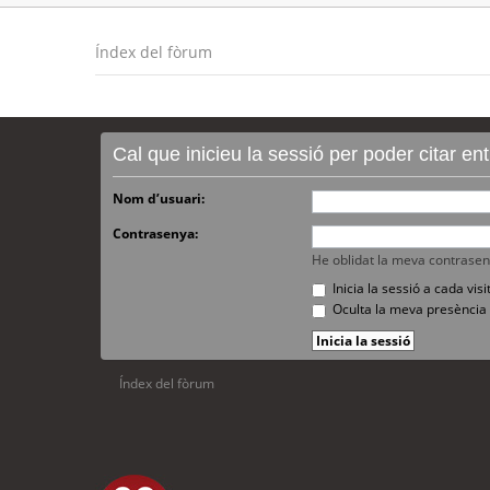
Índex del fòrum
Cal que inicieu la sessió per poder citar e
Nom d’usuari:
Contrasenya:
He oblidat la meva contrase
Inicia la sessió a cada vi
Oculta la meva presència 
Índex del fòrum