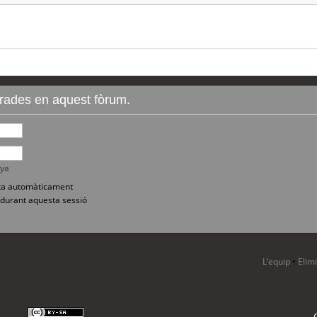
ntrades en aquest fòrum.
nya
sita automàticament
durant aquesta sessió
L’equip
•
Elim