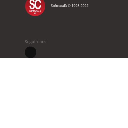
Softcatalà © 1998-
2026
Seguiu-nos