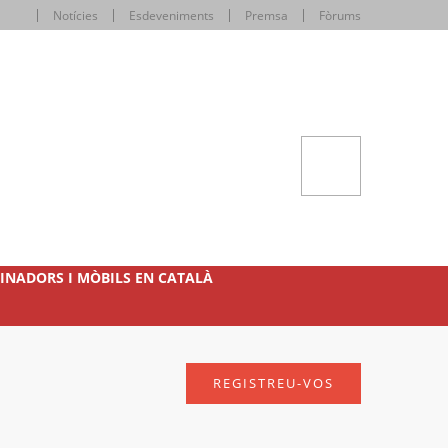
Notícies
Esdeveniments
Premsa
Fòrums
INADORS I MÒBILS EN CATALÀ
REGISTREU-VOS