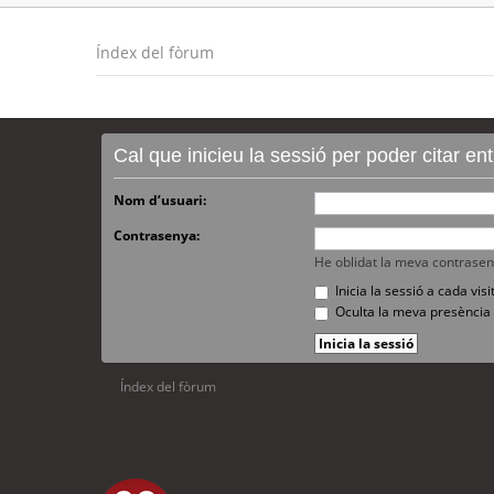
Índex del fòrum
Cal que inicieu la sessió per poder citar e
Nom d’usuari:
Contrasenya:
He oblidat la meva contrase
Inicia la sessió a cada vi
Oculta la meva presència 
Índex del fòrum