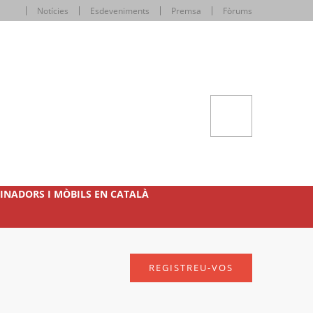
Notícies
Esdeveniments
Premsa
Fòrums
INADORS I MÒBILS EN CATALÀ
REGISTREU-VOS