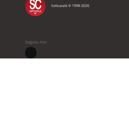
Softcatalà © 1998-
2026
Seguiu-nos