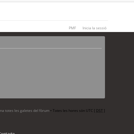
PMF
Inicia la sessió
ina totes les galetes del fòrum
• Totes les hores són UTC [
DST
]
Contacte