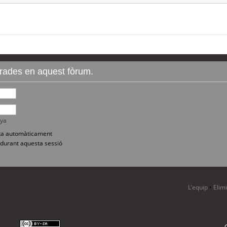
ntrades en aquest fòrum.
nya
sita automàticament
durant aquesta sessió
L’equip
•
Elim