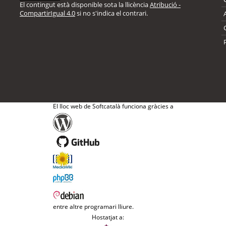
El contingut està disponible sota la llicència
Atribució -
CompartirIgual 4.0
si no s'indica el contrari.
El lloc web de Softcatalà funciona gràcies a
entre altre programari lliure.
Hostatjat a: