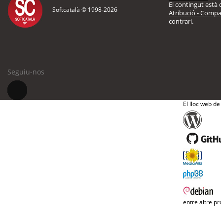
El contingut està d
Softcatalà © 1998-
2026
Atribució - Compar
contrari.
Seguiu-nos
El lloc web de
entre altre pr