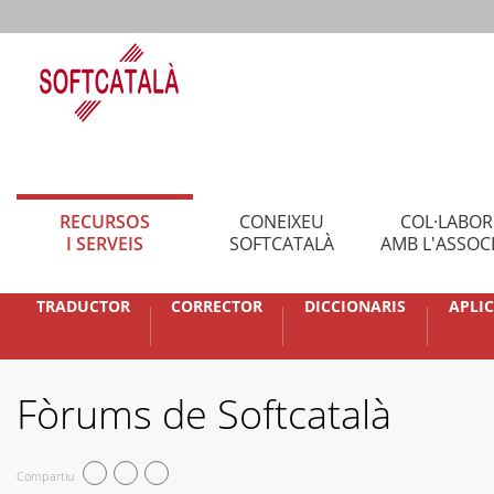
RECURSOS
CONEIXEU
COL·LABO
I SERVEIS
SOFTCATALÀ
AMB L'ASSOC
TRADUCTOR
CORRECTOR
DICCIONARIS
APLI
Fòrums de Softcatalà
Compartiu