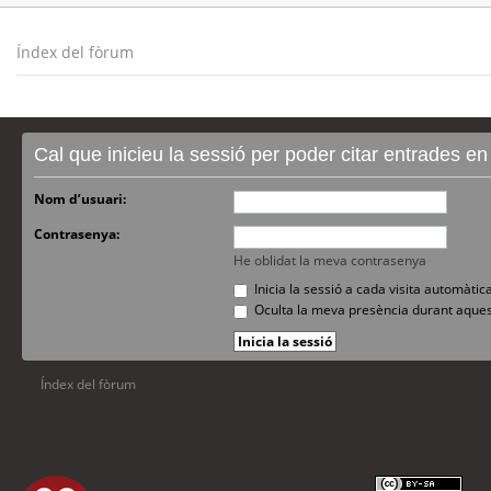
Índex del fòrum
Cal que inicieu la sessió per poder citar entrades e
Nom d’usuari:
Contrasenya:
He oblidat la meva contrasenya
Inicia la sessió a cada visita automàti
Oculta la meva presència durant aques
Índex del fòrum