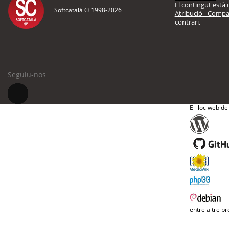
El contingut està d
Softcatalà © 1998-
2026
Atribució - Compar
contrari.
Seguiu-nos
El lloc web de
entre altre pr