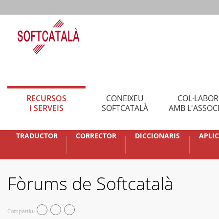
RECURSOS
CONEIXEU
COL·LABO
I SERVEIS
SOFTCATALÀ
AMB L'ASSOC
TRADUCTOR
CORRECTOR
DICCIONARIS
APLI
Fòrums de Softcatalà
Compartiu