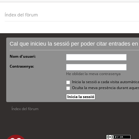
Índex del fòrum
Cal que inicieu la sessió per poder citar entrades e
Nom d’usuari:
Contrasenya:
He oblidat la meva contrasenya
Inicia la sessió a cada visita automàti
Oculta la meva presència durant aques
Índex del fòrum