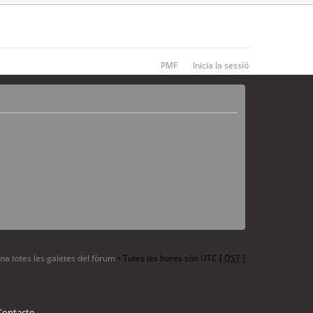
PMF
Inicia la sessió
ina totes les galetes del fòrum
• Totes les hores són UTC [
DST
]
Contacte