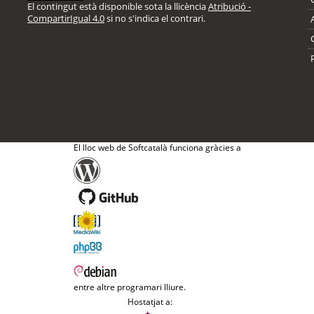
El contingut està disponible sota la llicència
Atribució -
CompartirIgual 4.0
si no s'indica el contrari.
El lloc web de Softcatalà funciona gràcies a
entre altre programari lliure.
Hostatjat a: