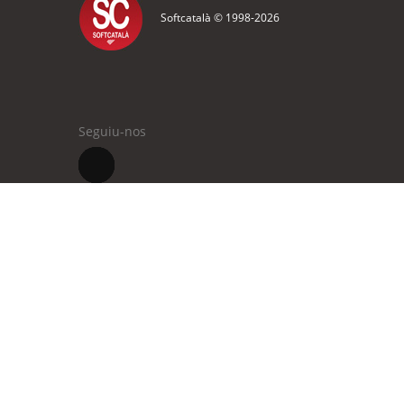
Softcatalà © 1998-
2026
Seguiu-nos