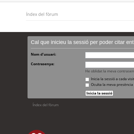
Índex del fòrum
Cal que inicieu la sessió per poder citar e
Nom d’usuari:
Contrasenya:
He oblidat la meva contrase
Inicia la sessió a cada vi
Oculta la meva presència 
Índex del fòrum