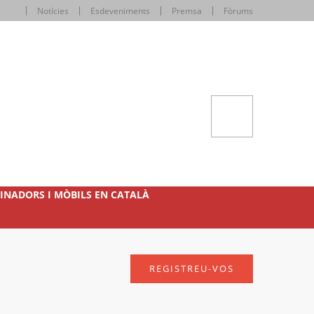
Notícies
Esdeveniments
Premsa
Fòrums
INADORS I MÒBILS EN CATALÀ
REGISTREU-VOS