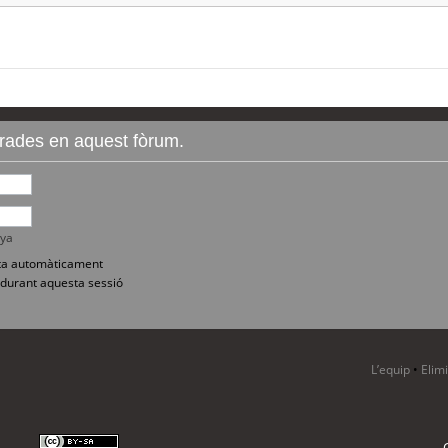
ntrades en aquest fòrum.
nya
sita automàticament
durant aquesta sessió
L’equip
•
Elim