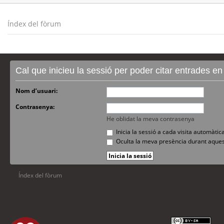
Índex del fòrum
Cal que inicieu la sessió per poder citar entrades e
Nom d’usuari:
Contrasenya:
He oblidat la meva contrasenya
Inicia la sessió a cada visita automàti
Oculta la meva presència durant aques
Índex del fòrum