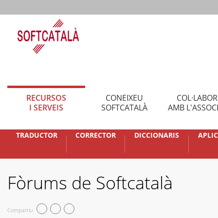
RECURSOS
CONEIXEU
COL·LABO
I SERVEIS
SOFTCATALÀ
AMB L'ASSOC
TRADUCTOR
CORRECTOR
DICCIONARIS
APLI
Fòrums de Softcatalà
Compartiu