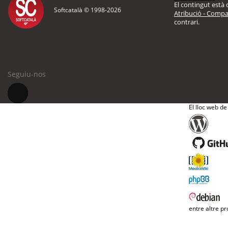
El contingut està d
Softcatalà © 1998-
2026
Atribució - Compar
contrari.
Seguiu-nos
El lloc web de
entre altre pr