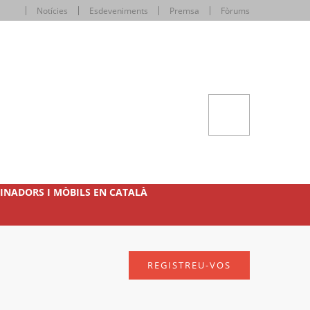
Notícies
Esdeveniments
Premsa
Fòrums
INADORS I MÒBILS EN CATALÀ
REGISTREU-VOS