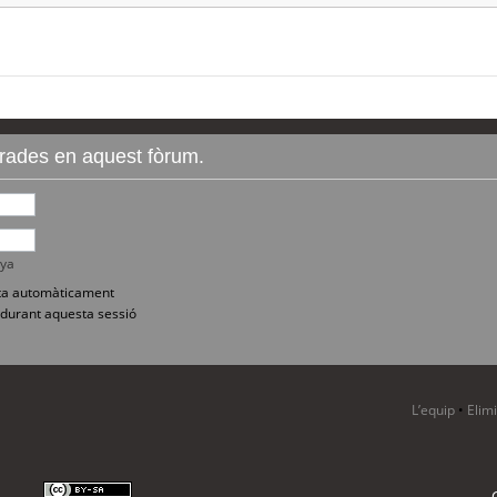
ntrades en aquest fòrum.
nya
sita automàticament
durant aquesta sessió
L’equip
•
Elim