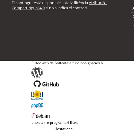
El contingut està disponible sota la llicència
Atribució -
CompartirIgual 4.0
si no s'indica el contrari.
El lloc web de Softcatalà funciona gràcies a
entre altre programari lliure.
Hostatjat a: