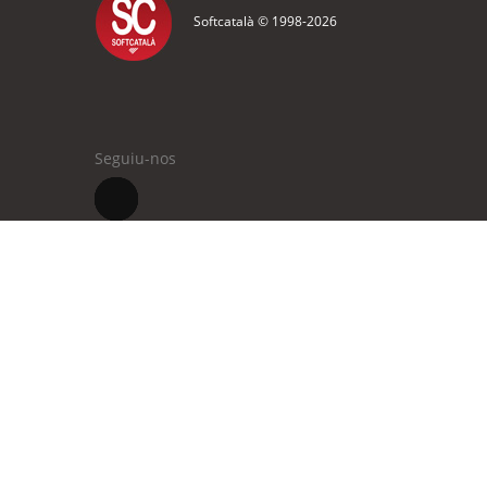
Softcatalà © 1998-
2026
Seguiu-nos