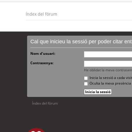
Índex del fòrum
Cal que inicieu la sessió per poder citar e
Nom d’usuari:
Contrasenya:
He oblidat la meva contrase
Inicia la sessió a cada vi
Oculta la meva presència 
Índex del fòrum