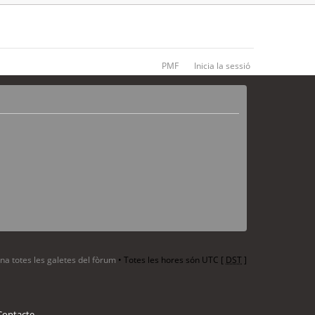
PMF
Inicia la sessió
ina totes les galetes del fòrum
• Totes les hores són UTC [
DST
]
Contacte