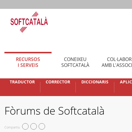
RECURSOS
CONEIXEU
COL·LABO
I SERVEIS
SOFTCATALÀ
AMB L'ASSOC
TRADUCTOR
CORRECTOR
DICCIONARIS
APLI
Fòrums de Softcatalà
Compartiu