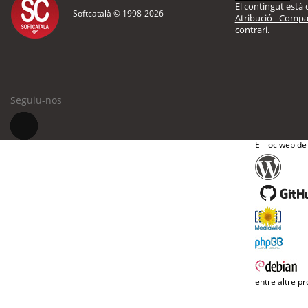
El contingut està d
Softcatalà © 1998-
2026
Atribució - Compar
contrari.
Seguiu-nos
El lloc web de
entre altre pr