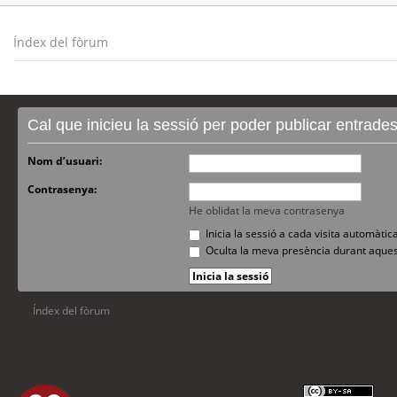
Índex del fòrum
Cal que inicieu la sessió per poder publicar entrade
Nom d’usuari:
Contrasenya:
He oblidat la meva contrasenya
Inicia la sessió a cada visita automàti
Oculta la meva presència durant aques
Índex del fòrum