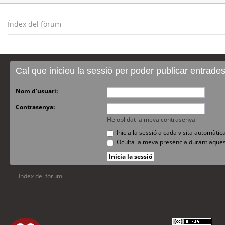
Índex del fòrum
Cal que inicieu la sessió per poder publicar entrade
Nom d’usuari:
Contrasenya:
He oblidat la meva contrasenya
Inicia la sessió a cada visita automàti
Oculta la meva presència durant aques
Índex del fòrum