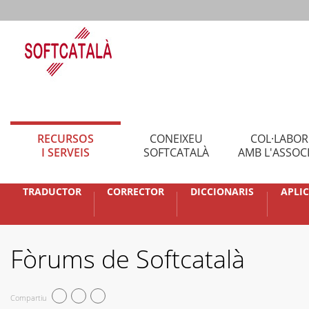
RECURSOS
CONEIXEU
COL·LABO
I SERVEIS
SOFTCATALÀ
AMB L'ASSOC
TRADUCTOR
CORRECTOR
DICCIONARIS
APLI
Fòrums de Softcatalà
Compartiu