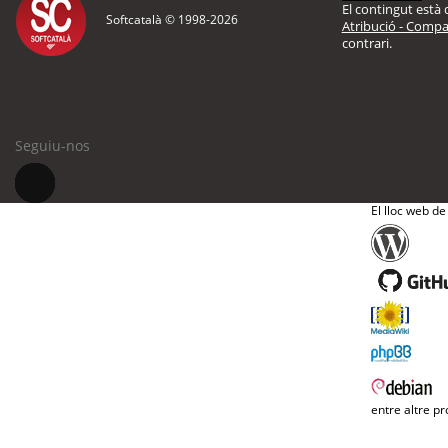
El contingut està d
Softcatalà © 1998-
2026
Atribució - Compar
contrari.
Seguiu-nos
El lloc web de
entre altre pr