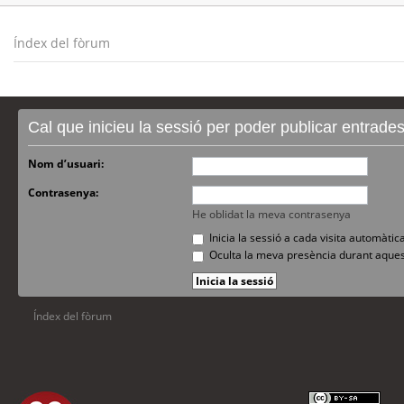
Índex del fòrum
Cal que inicieu la sessió per poder publicar entrade
Nom d’usuari:
Contrasenya:
He oblidat la meva contrasenya
Inicia la sessió a cada visita automàti
Oculta la meva presència durant aques
Índex del fòrum