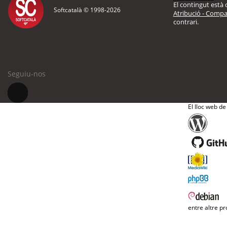
El contingut està d
Softcatalà © 1998-
2026
Atribució - Compar
contrari.
Seguiu-nos
El lloc web de
entre altre pr