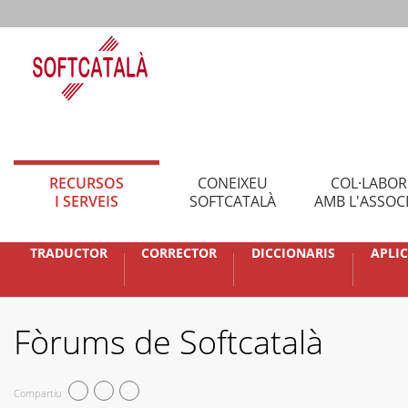
RECURSOS
CONEIXEU
COL·LABO
I SERVEIS
SOFTCATALÀ
AMB L'ASSOC
TRADUCTOR
CORRECTOR
DICCIONARIS
APLI
Fòrums de Softcatalà
Compartiu