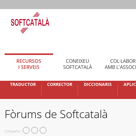
RECURSOS
CONEIXEU
COL·LABO
I SERVEIS
SOFTCATALÀ
AMB L'ASSOC
TRADUCTOR
CORRECTOR
DICCIONARIS
APLI
Fòrums de Softcatalà
Compartiu