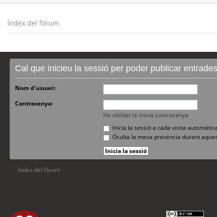
Índex del fòrum
Cal que inicieu la sessió per poder publicar entrade
Nom d’usuari:
Contrasenya:
He oblidat la meva contrasenya
Inicia la sessió a cada visita automàti
Oculta la meva presència durant aques
Índex del fòrum