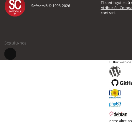
El contingut està d
Softcatalà © 1998-
2026
Atribució - Compar
contrari.
Seguiu-nos
El lloc web de
entre altre pr