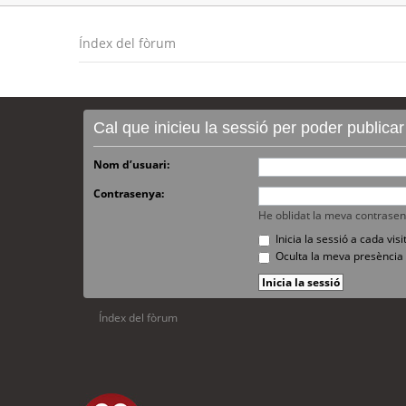
Índex del fòrum
Cal que inicieu la sessió per poder publica
Nom d’usuari:
Contrasenya:
He oblidat la meva contrase
Inicia la sessió a cada vi
Oculta la meva presència 
Índex del fòrum