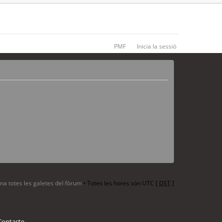
PMF
Inicia la sessió
ina totes les galetes del fòrum
• Totes les hores són UTC [
DST
]
Contacte