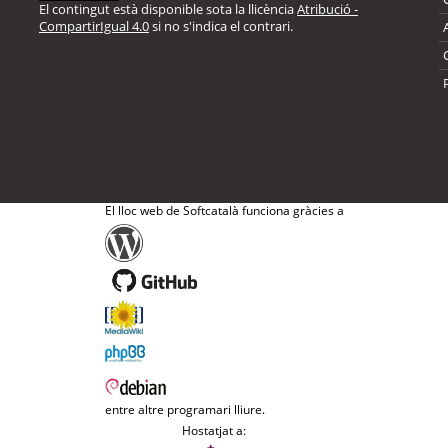
El contingut està disponible sota la llicència
Atribució -
CompartirIgual 4.0
si no s'indica el contrari.
El lloc web de Softcatalà funciona gràcies a
entre altre programari lliure.
Hostatjat a: