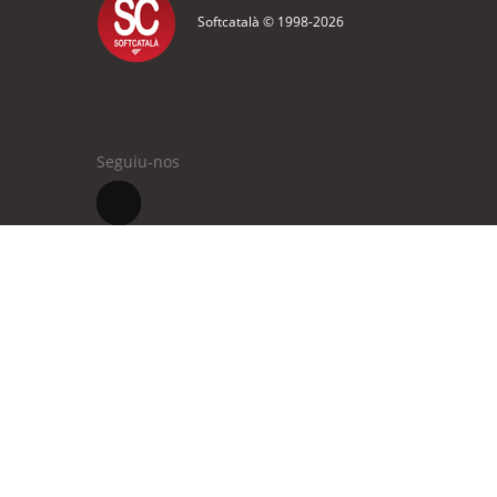
Softcatalà © 1998-
2026
Seguiu-nos