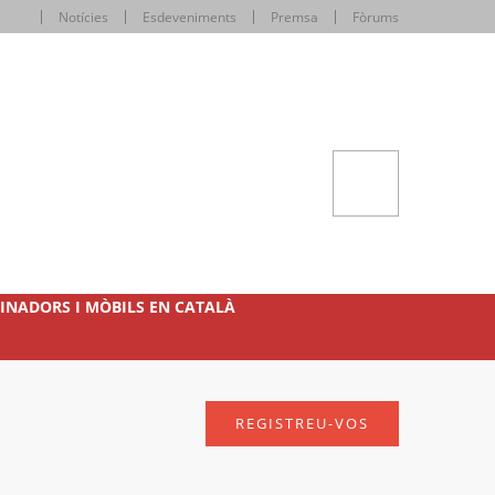
Notícies
Esdeveniments
Premsa
Fòrums
INADORS I MÒBILS EN CATALÀ
REGISTREU-VOS