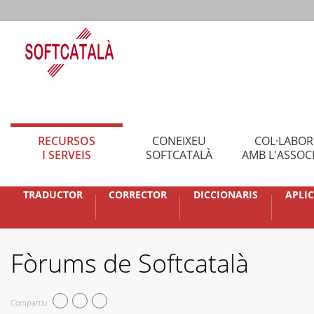
RECURSOS
CONEIXEU
COL·LABO
I SERVEIS
SOFTCATALÀ
AMB L'ASSOC
TRADUCTOR
CORRECTOR
DICCIONARIS
APLI
Fòrums de Softcatalà
Compartiu