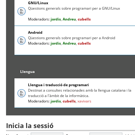
GNU/Linux
Qüestions generals sobre programari per a GNU/Linux
Moderadors:
jordis
,
Andreu
,
cubells
Android
Qüestions generals sobre programari per a Android
Moderadors:
jordis
,
Andreu
,
cubells
Llengua
Llengua i traducció de programari
Destinat a consultes relacionades amb la llengua catalana i la
traducció a l'àmbit de la informàtica.
Moderadors:
jordis
,
cubells
,
xavivars
Inicia la sessió