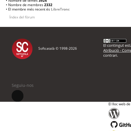
• Nombre de temes
3924
• Nombre de membres
2332
• El membre més recent és
LibreTronc
Índex del fòrum
El contingut està
Softcatalà © 1998-
2026
Atribució - Comp
contrari.
Seguiu-nos
El lloc web de