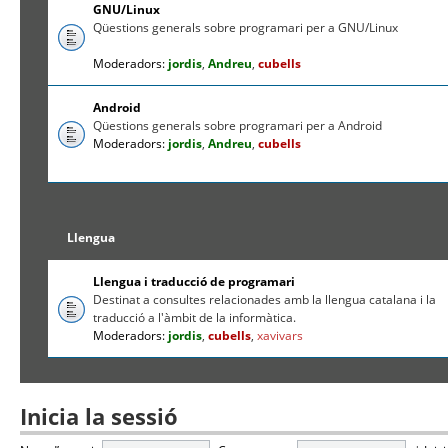
GNU/Linux
Qüestions generals sobre programari per a GNU/Linux
Moderadors:
jordis
,
Andreu
,
cubells
Android
Qüestions generals sobre programari per a Android
Moderadors:
jordis
,
Andreu
,
cubells
Llengua
Llengua i traducció de programari
Destinat a consultes relacionades amb la llengua catalana i la
traducció a l'àmbit de la informàtica.
Moderadors:
jordis
,
cubells
,
xavivars
Inicia la sessió