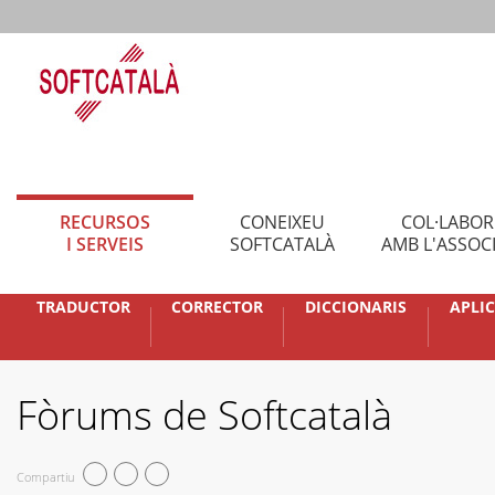
RECURSOS
CONEIXEU
COL·LABO
I SERVEIS
SOFTCATALÀ
AMB L'ASSOC
TRADUCTOR
CORRECTOR
DICCIONARIS
APLI
Fòrums de Softcatalà
Compartiu