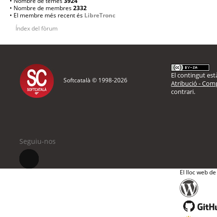
• Nombre de temes
3924
• Nombre de membres
2332
• El membre més recent és
LibreTronc
Índex del fòrum
El contingut està
Softcatalà © 1998-
2026
Atribució - Comp
contrari.
Seguiu-nos
El lloc web de