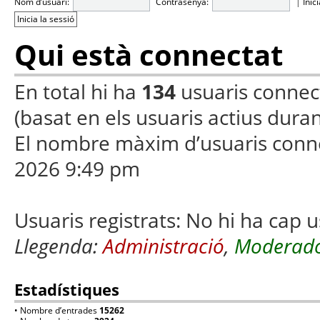
Nom d’usuari:
Contrasenya:
|
Inic
Qui està connectat
En total hi ha
134
usuaris connecta
(basat en els usuaris actius duran
El nombre màxim d’usuaris conn
2026 9:49 pm
Usuaris registrats: No hi ha cap u
Llegenda:
Administració
,
Moderado
Estadístiques
• Nombre d’entrades
15262