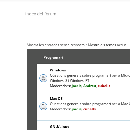
Índex del fòrum
Mostra les entrades sense resposta
•
Mostra els temes actius
Programari
Windows
Qüestions generals sobre programari per a Micr
Windows 8 i Windows RT.
Moderadors:
jordis
,
Andreu
,
cubells
Mac OS
Qüestions generals sobre programari per a Mac O
Moderadors:
jordis
,
cubells
GNU/Linux