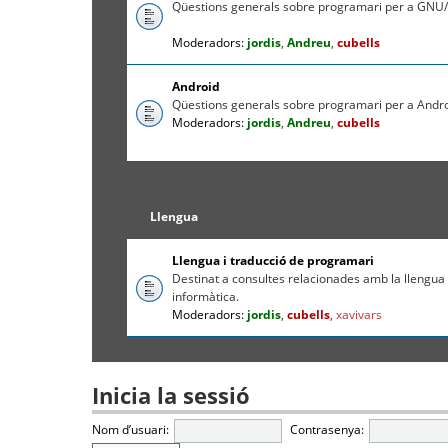
Qüestions generals sobre programari per a GNU/
Moderadors:
jordis
,
Andreu
,
cubells
Android
Qüestions generals sobre programari per a Andr
Moderadors:
jordis
,
Andreu
,
cubells
Llengua
Llengua i traducció de programari
Destinat a consultes relacionades amb la llengua c
informàtica.
Moderadors:
jordis
,
cubells
,
xavivars
Inicia la sessió
Nom d’usuari:
Contrasenya: