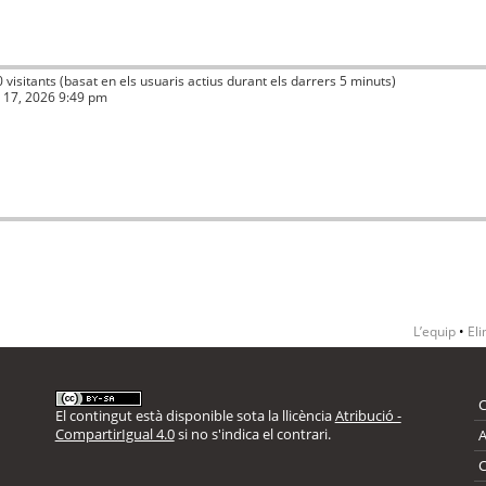
0 visitants (basat en els usuaris actius durant els darrers 5 minuts)
ç 17, 2026 9:49 pm
L’equip
•
Eli
El contingut està disponible sota la llicència
Atribució -
CompartirIgual 4.0
si no s'indica el contrari.
A
C