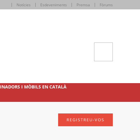
Notícies
Esdeveniments
Premsa
Fòrums
INADORS I MÒBILS EN CATALÀ
REGISTREU-VOS