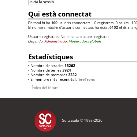
Qui està connectat
En total hi ha
100
usuaris connectats :: 0 registrats, 0 ocults i 10
El nombre màxim d’usuaris connectats ha estat
6102
el dt. mar
Usuaris registrats: No hi ha cap usuari registrat
Llegenda:
Administració
,
Moderadors globals
Estadístiques
• Nombre d’entrades
15262
• Nombre de temes
3924
• Nombre de membres
2332
• El membre més recent és
LibreTronc
Índex del fòrum
Softcatalà © 1998-
2026