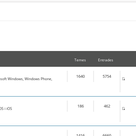
Temes
Entrades
1640
5754
osoft Windows, Windows Phone,
186
462
S i iOS
1416
6660