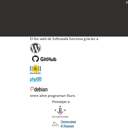
P
El lloc web de Softcatalà funciona gràcies a
entre altre programari lliure.
Hostatjat a: