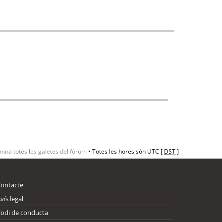
mina totes les galetes del fòrum
• Totes les hores són UTC [
DST
]
Contacte
vís legal
odi de conducta