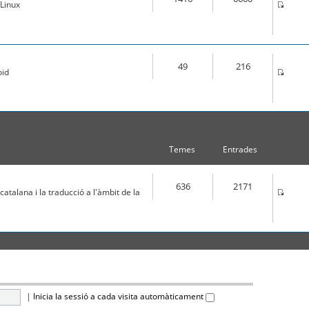
Linux
49
216
oid
Temes
Entrades
636
2171
atalana i la traducció a l'àmbit de la
|
Inicia la sessió a cada visita automàticament