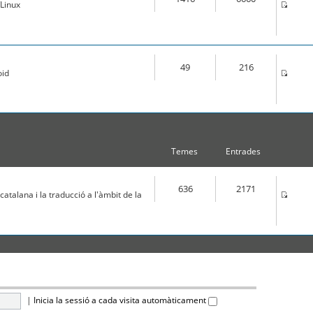
Linux
49
216
oid
Temes
Entrades
636
2171
atalana i la traducció a l'àmbit de la
|
Inicia la sessió a cada visita automàticament