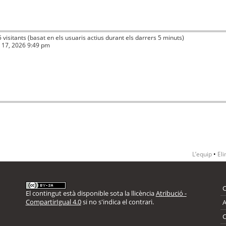
5 visitants (basat en els usuaris actius durant els darrers 5 minuts)
ç 17, 2026 9:49 pm
L’equip
•
Eli
El contingut està disponible sota la llicència
Atribució -
CompartirIgual 4.0
si no s'indica el contrari.
A
C