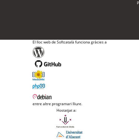
P
El lloc web de Softcatalà funciona gràcies a
entre altre programari lliure.
Hostatjat a: