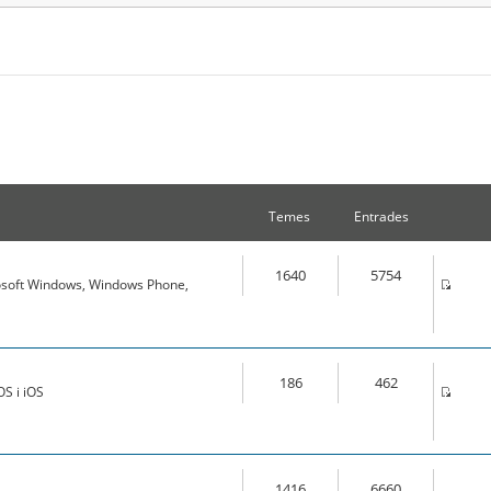
Temes
Entrades
1640
5754
osoft Windows, Windows Phone,
186
462
S i iOS
1416
6660