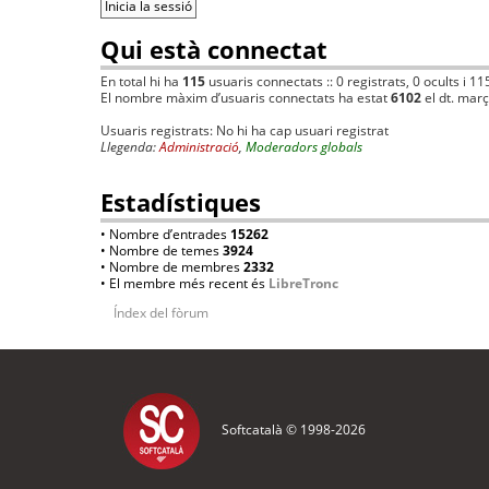
Qui està connectat
En total hi ha
115
usuaris connectats :: 0 registrats, 0 ocults i 11
El nombre màxim d’usuaris connectats ha estat
6102
el dt. mar
Usuaris registrats: No hi ha cap usuari registrat
Llegenda:
Administració
,
Moderadors globals
Estadístiques
• Nombre d’entrades
15262
• Nombre de temes
3924
• Nombre de membres
2332
• El membre més recent és
LibreTronc
Índex del fòrum
Softcatalà © 1998-
2026