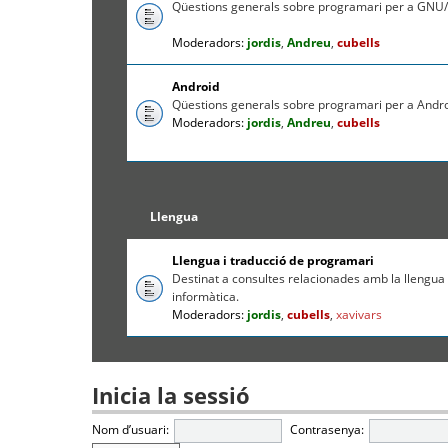
Qüestions generals sobre programari per a GNU/
Moderadors:
jordis
,
Andreu
,
cubells
Android
Qüestions generals sobre programari per a Andr
Moderadors:
jordis
,
Andreu
,
cubells
Llengua
Llengua i traducció de programari
Destinat a consultes relacionades amb la llengua c
informàtica.
Moderadors:
jordis
,
cubells
,
xavivars
Inicia la sessió
Nom d’usuari:
Contrasenya: