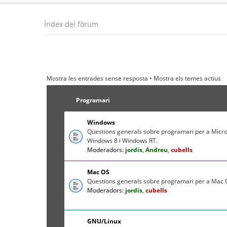
Índex del fòrum
Mostra les entrades sense resposta
•
Mostra els temes actius
Programari
Windows
Qüestions generals sobre programari per a Micr
Windows 8 i Windows RT.
Moderadors:
jordis
,
Andreu
,
cubells
Mac OS
Qüestions generals sobre programari per a Mac O
Moderadors:
jordis
,
cubells
GNU/Linux