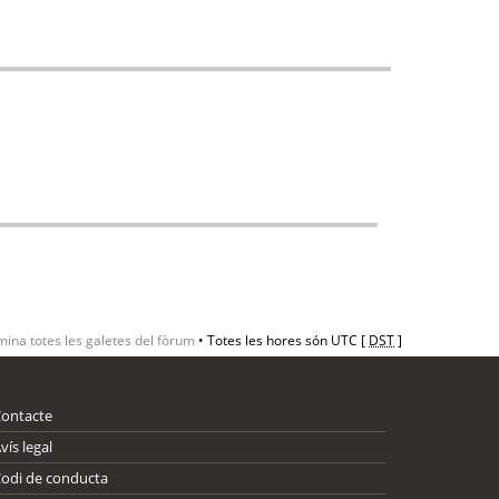
mina totes les galetes del fòrum
• Totes les hores són UTC [
DST
]
Contacte
vís legal
odi de conducta