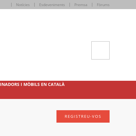
Notícies
Esdeveniments
Premsa
Fòrums
INADORS I MÒBILS EN CATALÀ
REGISTREU-VOS