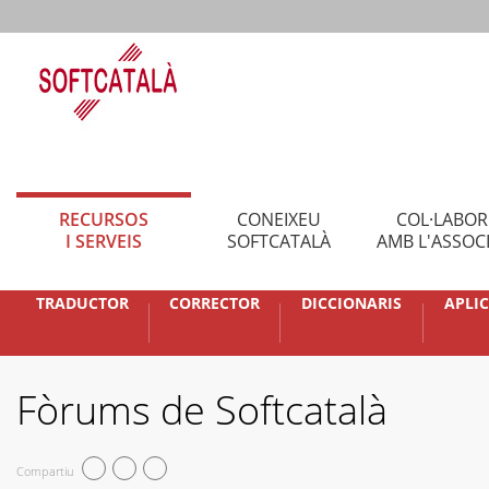
RECURSOS
CONEIXEU
COL·LABO
I SERVEIS
SOFTCATALÀ
AMB L'ASSOC
TRADUCTOR
CORRECTOR
DICCIONARIS
APLI
Fòrums de Softcatalà
Compartiu