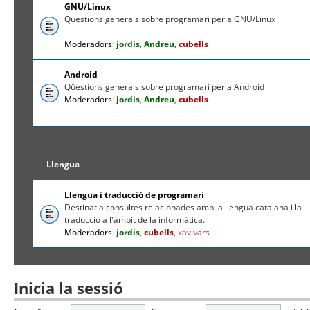
GNU/Linux
Qüestions generals sobre programari per a GNU/Linux
Moderadors:
jordis
,
Andreu
,
cubells
Android
Qüestions generals sobre programari per a Android
Moderadors:
jordis
,
Andreu
,
cubells
Llengua
Llengua i traducció de programari
Destinat a consultes relacionades amb la llengua catalana i la
traducció a l'àmbit de la informàtica.
Moderadors:
jordis
,
cubells
,
xavivars
Inicia la sessió