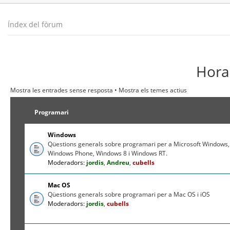
Índex del fòrum
Hora 
Mostra les entrades sense resposta
•
Mostra els temes actius
Programari
Windows
Qüestions generals sobre programari per a Microsoft Windows,
Windows Phone, Windows 8 i Windows RT.
Moderadors:
jordis
,
Andreu
,
cubells
Mac OS
Qüestions generals sobre programari per a Mac OS i iOS
Moderadors:
jordis
,
cubells