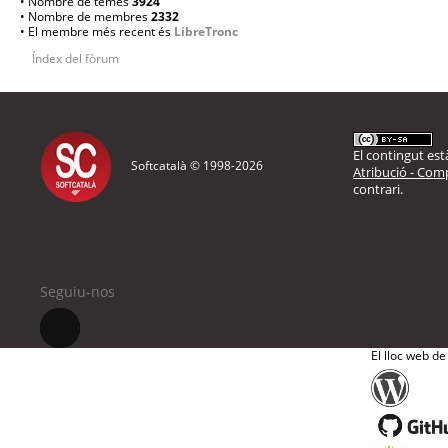
• Nombre de temes
3924
• Nombre de membres
2332
• El membre més recent és
LibreTronc
Índex del fòrum
El contingut està
Softcatalà © 1998-
2026
Atribució - Comp
contrari.
Seguiu-nos
El lloc web de