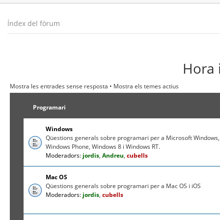
Índex del fòrum
Hora 
Mostra les entrades sense resposta
•
Mostra els temes actius
Programari
Windows
Qüestions generals sobre programari per a Microsoft Windows,
Windows Phone, Windows 8 i Windows RT.
Moderadors:
jordis
,
Andreu
,
cubells
Mac OS
Qüestions generals sobre programari per a Mac OS i iOS
Moderadors:
jordis
,
cubells