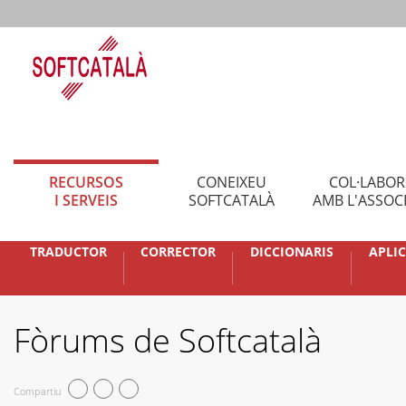
RECURSOS
CONEIXEU
COL·LABO
I SERVEIS
SOFTCATALÀ
AMB L'ASSOC
TRADUCTOR
CORRECTOR
DICCIONARIS
APLI
Fòrums de Softcatalà
Compartiu