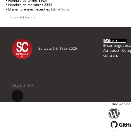
• Nombre de temes
3924
• Nombre de membres
2332
• El membre més recent és
LibreTronc
Índex del fòrum
El contingut està
Softcatalà © 1998-
2026
Atribució - Comp
contrari.
Seguiu-nos
El lloc web de