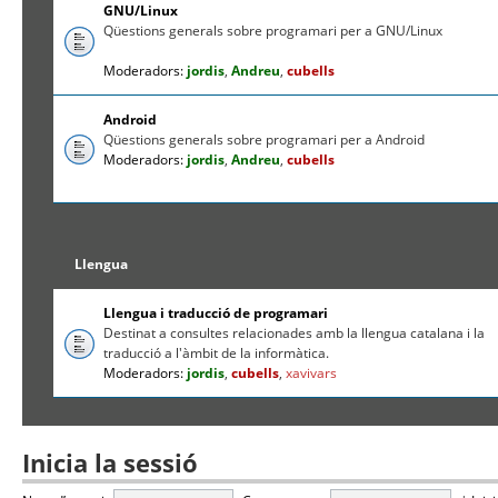
GNU/Linux
Qüestions generals sobre programari per a GNU/Linux
Moderadors:
jordis
,
Andreu
,
cubells
Android
Qüestions generals sobre programari per a Android
Moderadors:
jordis
,
Andreu
,
cubells
Llengua
Llengua i traducció de programari
Destinat a consultes relacionades amb la llengua catalana i la
traducció a l'àmbit de la informàtica.
Moderadors:
jordis
,
cubells
,
xavivars
Inicia la sessió