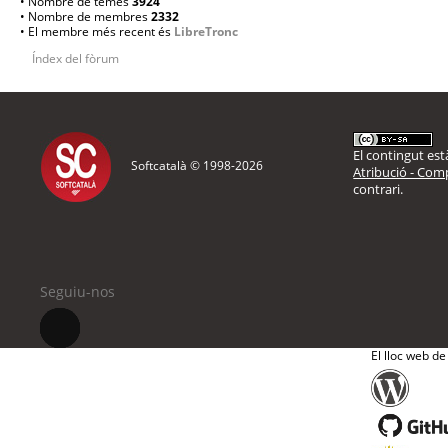
• Nombre de temes
3924
• Nombre de membres
2332
• El membre més recent és
LibreTronc
Índex del fòrum
El contingut està
Softcatalà © 1998-
2026
Atribució - Comp
contrari.
Seguiu-nos
El lloc web de