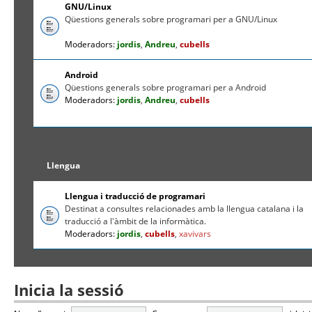
GNU/Linux
Qüestions generals sobre programari per a GNU/Linux
Moderadors:
jordis
,
Andreu
,
cubells
Android
Qüestions generals sobre programari per a Android
Moderadors:
jordis
,
Andreu
,
cubells
Llengua
Llengua i traducció de programari
Destinat a consultes relacionades amb la llengua catalana i la
traducció a l'àmbit de la informàtica.
Moderadors:
jordis
,
cubells
,
xavivars
Inicia la sessió