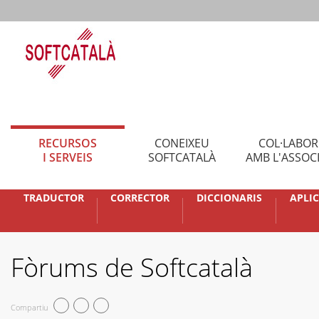
RECURSOS
CONEIXEU
COL·LABO
I SERVEIS
SOFTCATALÀ
AMB L'ASSOC
TRADUCTOR
CORRECTOR
DICCIONARIS
APLI
Fòrums de Softcatalà
Compartiu