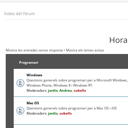
Índex del fòrum
Hora 
Mostra les entrades sense resposta
•
Mostra els temes actius
Programari
Windows
Qüestions generals sobre programari per a Microsoft Windows,
Windows Phone, Windows 8 i Windows RT.
Moderadors:
jordis
,
Andreu
,
cubells
Mac OS
Qüestions generals sobre programari per a Mac OS i iOS
Moderadors:
jordis
,
cubells