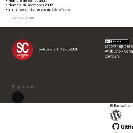
• Nombre de temes
3924
• Nombre de membres
2332
• El membre més recent és
LibreTronc
Índex del fòrum
El contingut està
Softcatalà © 1998-
2026
Atribució - Comp
contrari.
Seguiu-nos
El lloc web de