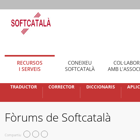
RECURSOS
CONEIXEU
COL·LABO
I SERVEIS
SOFTCATALÀ
AMB L'ASSOC
TRADUCTOR
CORRECTOR
DICCIONARIS
APLI
Fòrums de Softcatalà
Compartiu