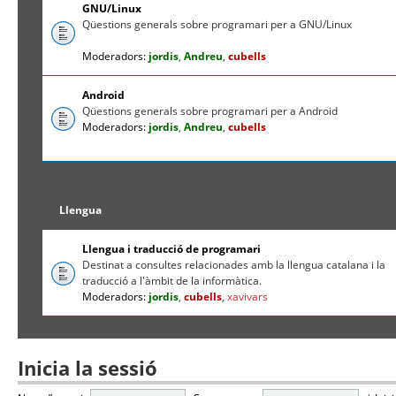
GNU/Linux
Qüestions generals sobre programari per a GNU/Linux
Moderadors:
jordis
,
Andreu
,
cubells
Android
Qüestions generals sobre programari per a Android
Moderadors:
jordis
,
Andreu
,
cubells
Llengua
Llengua i traducció de programari
Destinat a consultes relacionades amb la llengua catalana i la
traducció a l'àmbit de la informàtica.
Moderadors:
jordis
,
cubells
,
xavivars
Inicia la sessió