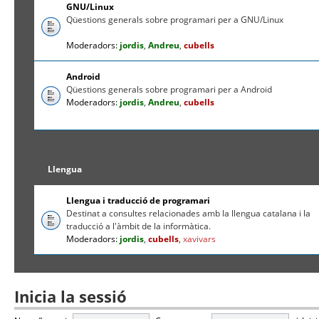
GNU/Linux
Qüestions generals sobre programari per a GNU/Linux
Moderadors:
jordis
,
Andreu
,
cubells
Android
Qüestions generals sobre programari per a Android
Moderadors:
jordis
,
Andreu
,
cubells
Llengua
Llengua i traducció de programari
Destinat a consultes relacionades amb la llengua catalana i la
traducció a l'àmbit de la informàtica.
Moderadors:
jordis
,
cubells
,
xavivars
Inicia la sessió