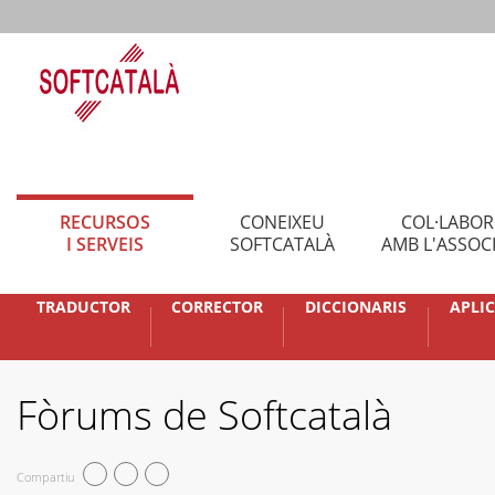
RECURSOS
CONEIXEU
COL·LABO
I SERVEIS
SOFTCATALÀ
AMB L'ASSOC
TRADUCTOR
CORRECTOR
DICCIONARIS
APLI
Fòrums de Softcatalà
Compartiu