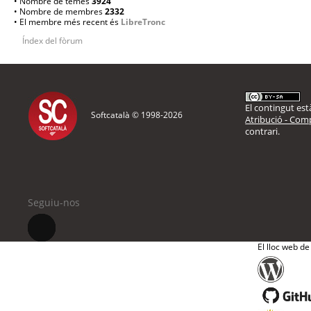
• Nombre de temes
3924
• Nombre de membres
2332
• El membre més recent és
LibreTronc
Índex del fòrum
El contingut està
Softcatalà © 1998-
2026
Atribució - Comp
contrari.
Seguiu-nos
El lloc web de