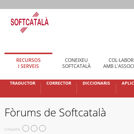
RECURSOS
CONEIXEU
COL·LABO
I SERVEIS
SOFTCATALÀ
AMB L'ASSOC
TRADUCTOR
CORRECTOR
DICCIONARIS
APLI
Fòrums de Softcatalà
Compartiu