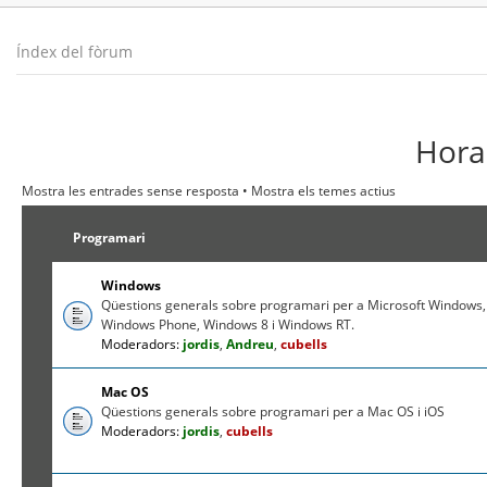
Índex del fòrum
Hora 
Mostra les entrades sense resposta
•
Mostra els temes actius
Programari
Windows
Qüestions generals sobre programari per a Microsoft Windows,
Windows Phone, Windows 8 i Windows RT.
Moderadors:
jordis
,
Andreu
,
cubells
Mac OS
Qüestions generals sobre programari per a Mac OS i iOS
Moderadors:
jordis
,
cubells