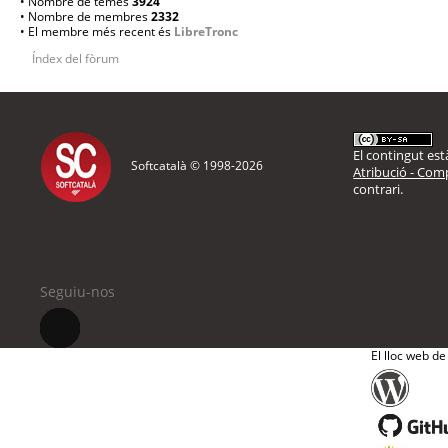
• Nombre de temes
3924
• Nombre de membres
2332
• El membre més recent és
LibreTronc
Índex del fòrum
El contingut està
Softcatalà © 1998-
2026
Atribució - Comp
contrari.
Seguiu-nos
El lloc web de