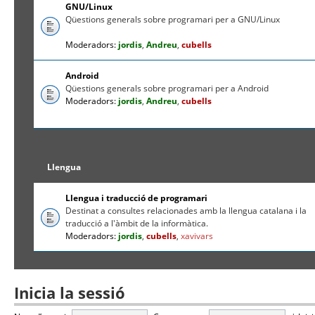
GNU/Linux
Qüestions generals sobre programari per a GNU/Linux
Moderadors:
jordis
,
Andreu
,
cubells
Android
Qüestions generals sobre programari per a Android
Moderadors:
jordis
,
Andreu
,
cubells
Llengua
Llengua i traducció de programari
Destinat a consultes relacionades amb la llengua catalana i la
traducció a l'àmbit de la informàtica.
Moderadors:
jordis
,
cubells
,
xavivars
Inicia la sessió