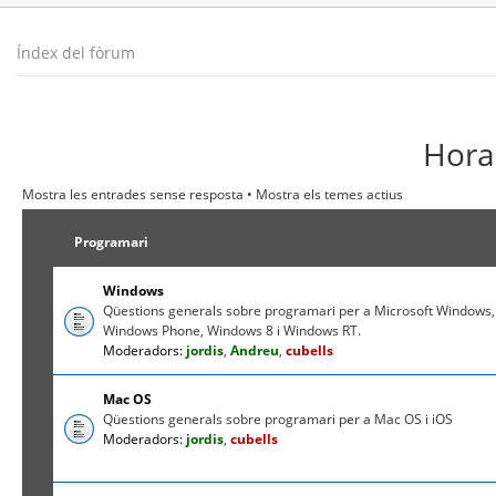
Índex del fòrum
Hora 
Mostra les entrades sense resposta
•
Mostra els temes actius
Programari
Windows
Qüestions generals sobre programari per a Microsoft Windows,
Windows Phone, Windows 8 i Windows RT.
Moderadors:
jordis
,
Andreu
,
cubells
Mac OS
Qüestions generals sobre programari per a Mac OS i iOS
Moderadors:
jordis
,
cubells