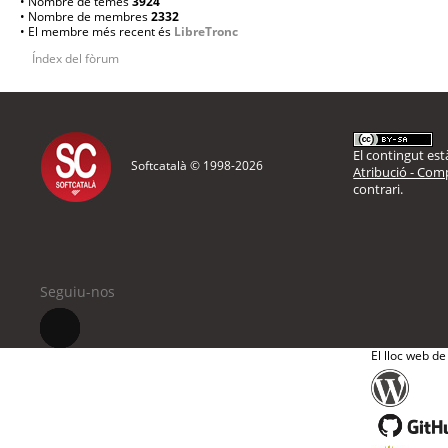
• Nombre de temes
3924
• Nombre de membres
2332
• El membre més recent és
LibreTronc
Índex del fòrum
El contingut està
Softcatalà © 1998-
2026
Atribució - Comp
contrari.
Seguiu-nos
El lloc web de