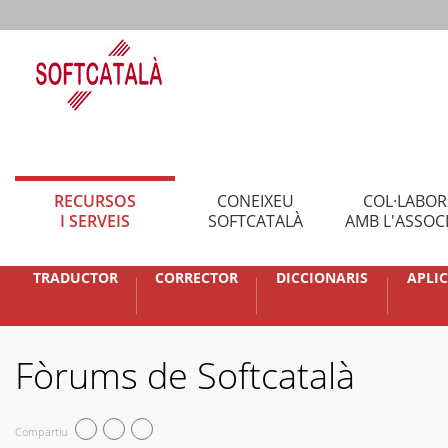
RECURSOS
CONEIXEU
COL·LABO
I SERVEIS
SOFTCATALÀ
AMB L'ASSOC
TRADUCTOR
CORRECTOR
DICCIONARIS
APLI
Fòrums de Softcatalà
Compartiu