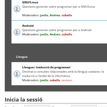
GNU/Linux
Qüestions generals sobre programari per a GNU/Linux
Moderadors:
jordis
,
Andreu
,
cubells
Android
Qüestions generals sobre programari per a Android
Moderadors:
jordis
,
Andreu
,
cubells
Llengua
Llengua i traducció de programari
Destinat a consultes relacionades amb la llengua catalana i la
traducció a l'àmbit de la informàtica.
Moderadors:
jordis
,
cubells
,
xavivars
Inicia la sessió