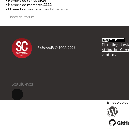
• Nombre de temes
3924
• Nombre de membres
2332
• El membre més recent és
LibreTronc
Índex del fòrum
El contingut està
Softcatalà © 1998-
2026
Atribució - Comp
contrari.
Seguiu-nos
El lloc web de