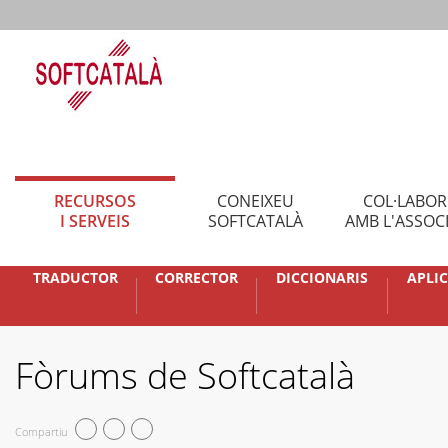
RECURSOS
CONEIXEU
COL·LABO
I SERVEIS
SOFTCATALÀ
AMB L'ASSOC
TRADUCTOR
CORRECTOR
DICCIONARIS
APLI
Fòrums de Softcatalà
Compartiu