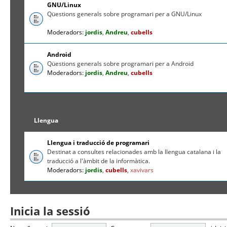
GNU/Linux
Qüestions generals sobre programari per a GNU/Linux
Moderadors:
jordis
,
Andreu
,
cubells
Android
Qüestions generals sobre programari per a Android
Moderadors:
jordis
,
Andreu
,
cubells
Llengua
Llengua i traducció de programari
Destinat a consultes relacionades amb la llengua catalana i la
traducció a l'àmbit de la informàtica.
Moderadors:
jordis
,
cubells
,
xavivars
Inicia la sessió