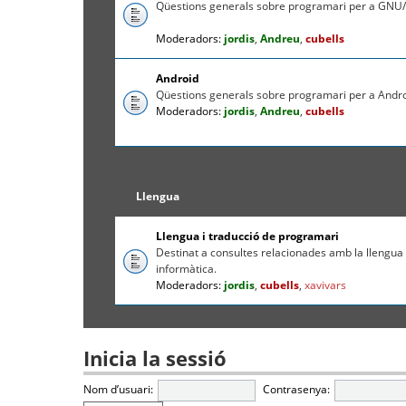
Qüestions generals sobre programari per a GNU/
Moderadors:
jordis
,
Andreu
,
cubells
Android
Qüestions generals sobre programari per a Andr
Moderadors:
jordis
,
Andreu
,
cubells
Llengua
Llengua i traducció de programari
Destinat a consultes relacionades amb la llengua c
informàtica.
Moderadors:
jordis
,
cubells
,
xavivars
Inicia la sessió
Nom d’usuari:
Contrasenya: