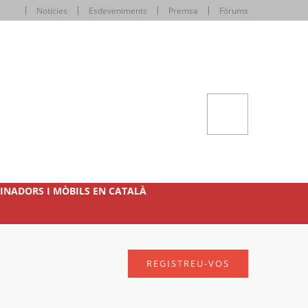
Notícies
Esdeveniments
Premsa
Fòrums
INADORS I MÒBILS EN CATALÀ
REGISTREU-VOS