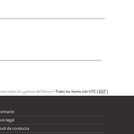
mina totes les galetes del fòrum
• Totes les hores són UTC [
DST
]
Contacte
vís legal
odi de conducta