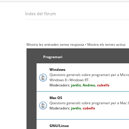
Índex del fòrum
Mostra les entrades sense resposta
•
Mostra els temes actius
Programari
Windows
Qüestions generals sobre programari per a Micr
Windows 8 i Windows RT.
Moderadors:
jordis
,
Andreu
,
cubells
Mac OS
Qüestions generals sobre programari per a Mac O
Moderadors:
jordis
,
cubells
GNU/Linux