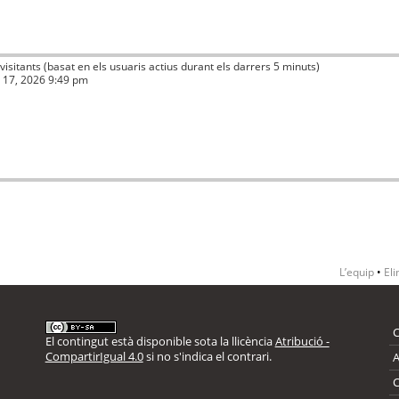
 visitants (basat en els usuaris actius durant els darrers 5 minuts)
ç 17, 2026 9:49 pm
L’equip
•
Eli
El contingut està disponible sota la llicència
Atribució -
CompartirIgual 4.0
si no s'indica el contrari.
A
C