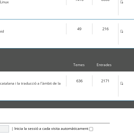
Linux
49
216
oid
Temes
Entrades
636
2171
atalana i la traducció a l'àmbit de la
|
Inicia la sessió a cada visita automàticament