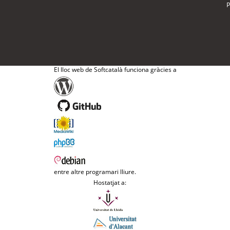
P
El lloc web de Softcatalà funciona gràcies a
entre altre programari lliure.
Hostatjat a: