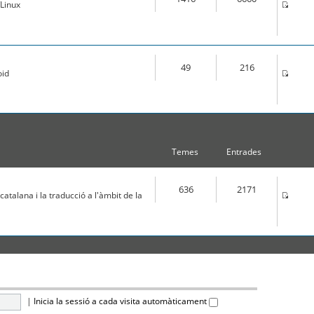
Linux
49
216
oid
Temes
Entrades
636
2171
atalana i la traducció a l'àmbit de la
|
Inicia la sessió a cada visita automàticament