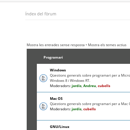
Índex del fòrum
Mostra les entrades sense resposta
•
Mostra els temes actius
Programari
Windows
Qüestions generals sobre programari per a Micr
Windows 8 i Windows RT.
Moderadors:
jordis
,
Andreu
,
cubells
Mac OS
Qüestions generals sobre programari per a Mac O
Moderadors:
jordis
,
cubells
GNU/Linux