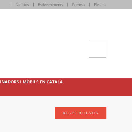
Notícies
Esdeveniments
Premsa
Fòrums
INADORS I MÒBILS EN CATALÀ
REGISTREU-VOS