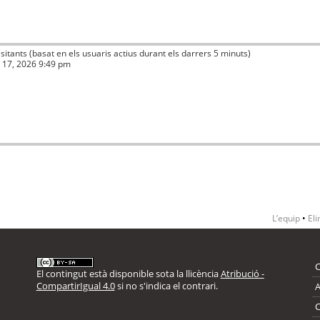
visitants (basat en els usuaris actius durant els darrers 5 minuts)
ç 17, 2026 9:49 pm
L’equip
•
Eli
El contingut està disponible sota la llicència
Atribució -
CompartirIgual 4.0
si no s'indica el contrari.
A
C