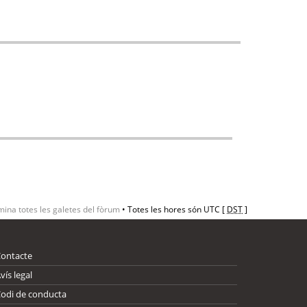
mina totes les galetes del fòrum
• Totes les hores són UTC [
DST
]
Contacte
vís legal
odi de conducta