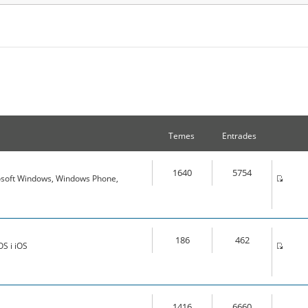
Temes
Entrades
1640
5754
osoft Windows, Windows Phone,
186
462
S i iOS
1416
6660