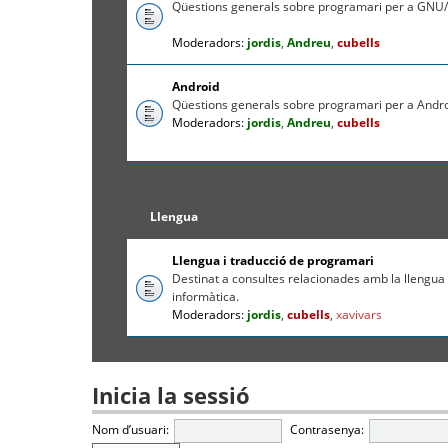
Qüestions generals sobre programari per a GNU/
Moderadors:
jordis
,
Andreu
,
cubells
Android
Qüestions generals sobre programari per a Andr
Moderadors:
jordis
,
Andreu
,
cubells
Llengua
Llengua i traducció de programari
Destinat a consultes relacionades amb la llengua c
informàtica.
Moderadors:
jordis
,
cubells
,
xavivars
Inicia la sessió
Nom d’usuari:
Contrasenya: