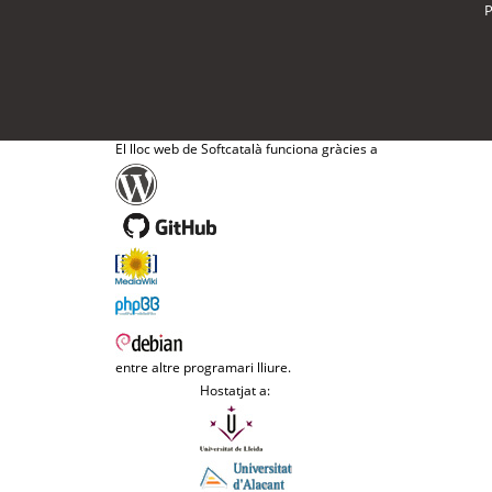
P
El lloc web de Softcatalà funciona gràcies a
entre altre programari lliure.
Hostatjat a: