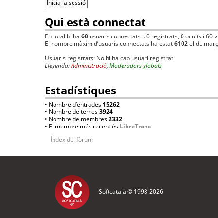
Qui està connectat
En total hi ha
60
usuaris connectats :: 0 registrats, 0 ocults i 60 
El nombre màxim d’usuaris connectats ha estat
6102
el dt. mar
Usuaris registrats: No hi ha cap usuari registrat
Llegenda:
Administració
,
Moderadors globals
Estadístiques
• Nombre d’entrades
15262
• Nombre de temes
3924
• Nombre de membres
2332
• El membre més recent és
LibreTronc
Índex del fòrum
Softcatalà © 1998-
2026