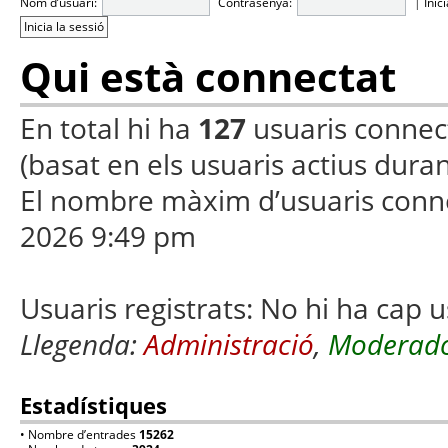
Nom d’usuari:
Contrasenya:
|
Inic
Qui està connectat
En total hi ha
127
usuaris connecta
(basat en els usuaris actius duran
El nombre màxim d’usuaris conn
2026 9:49 pm
Usuaris registrats: No hi ha cap u
Llegenda:
Administració
,
Moderado
Estadístiques
• Nombre d’entrades
15262