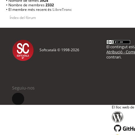
• Nombre de temes
3924
• Nombre de membres
2332
• El membre més recent és
LibreTronc
Índex del fòrum
El contingut està
Softcatalà © 1998-
2026
Atribució - Comp
contrari.
Seguiu-nos
El lloc web de