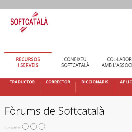
RECURSOS
CONEIXEU
COL·LABO
I SERVEIS
SOFTCATALÀ
AMB L'ASSOC
TRADUCTOR
CORRECTOR
DICCIONARIS
APLI
Fòrums de Softcatalà
Compartiu