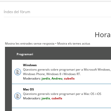
Índex del fòrum
Hora 
Mostra les entrades sense resposta
•
Mostra els temes actius
Programari
Windows
Qüestions generals sobre programari per a Microsoft Windows,
Windows Phone, Windows 8 i Windows RT.
Moderadors:
jordis
,
Andreu
,
cubells
Mac OS
Qüestions generals sobre programari per a Mac OS i iOS
Moderadors:
jordis
,
cubells