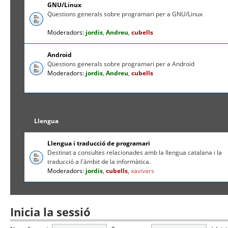
GNU/Linux
Qüestions generals sobre programari per a GNU/Linux
Moderadors:
jordis
,
Andreu
,
cubells
Android
Qüestions generals sobre programari per a Android
Moderadors:
jordis
,
Andreu
,
cubells
Llengua
Llengua i traducció de programari
Destinat a consultes relacionades amb la llengua catalana i la
traducció a l'àmbit de la informàtica.
Moderadors:
jordis
,
cubells
,
xavivars
Inicia la sessió