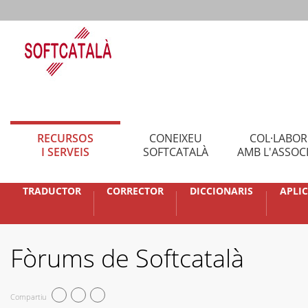
RECURSOS
CONEIXEU
COL·LABO
I SERVEIS
SOFTCATALÀ
AMB L'ASSOC
TRADUCTOR
CORRECTOR
DICCIONARIS
APLI
Fòrums de Softcatalà
Compartiu