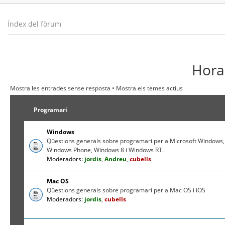
Índex del fòrum
Hora 
Mostra les entrades sense resposta
•
Mostra els temes actius
Programari
Windows
Qüestions generals sobre programari per a Microsoft Windows,
Windows Phone, Windows 8 i Windows RT.
Moderadors:
jordis
,
Andreu
,
cubells
Mac OS
Qüestions generals sobre programari per a Mac OS i iOS
Moderadors:
jordis
,
cubells