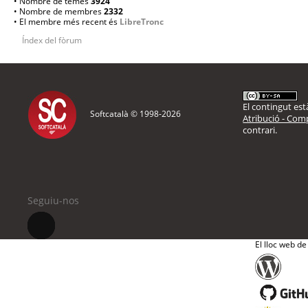
• Nombre de temes
3924
• Nombre de membres
2332
• El membre més recent és
LibreTronc
Índex del fòrum
El contingut està
Softcatalà © 1998-
2026
Atribució - Comp
contrari.
Seguiu-nos
El lloc web de