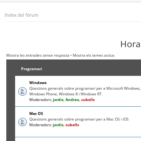
Índex del fòrum
Hora 
Mostra les entrades sense resposta
•
Mostra els temes actius
Programari
Windows
Qüestions generals sobre programari per a Microsoft Windows,
Windows Phone, Windows 8 i Windows RT.
Moderadors:
jordis
,
Andreu
,
cubells
Mac OS
Qüestions generals sobre programari per a Mac OS i iOS
Moderadors:
jordis
,
cubells