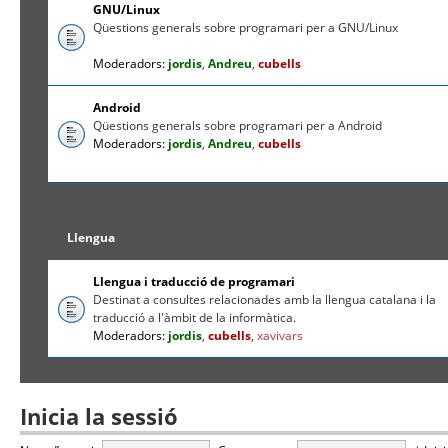
GNU/Linux
Qüestions generals sobre programari per a GNU/Linux
Moderadors:
jordis
,
Andreu
,
cubells
Android
Qüestions generals sobre programari per a Android
Moderadors:
jordis
,
Andreu
,
cubells
Llengua
Llengua i traducció de programari
Destinat a consultes relacionades amb la llengua catalana i la
traducció a l'àmbit de la informàtica.
Moderadors:
jordis
,
cubells
,
xavivars
Inicia la sessió