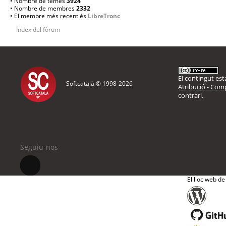
• Nombre de temes
3924
• Nombre de membres
2332
• El membre més recent és
LibreTronc
Índex del fòrum
El contingut està
Softcatalà © 1998-
2026
Atribució - Comp
contrari.
Seguiu-nos
El lloc web de