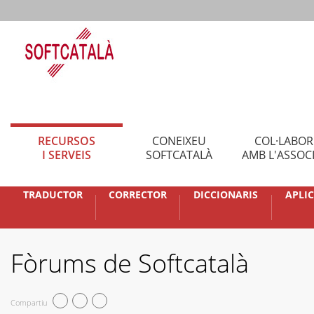
RECURSOS
CONEIXEU
COL·LABO
I SERVEIS
SOFTCATALÀ
AMB L'ASSOC
TRADUCTOR
CORRECTOR
DICCIONARIS
APLI
Fòrums de Softcatalà
Compartiu