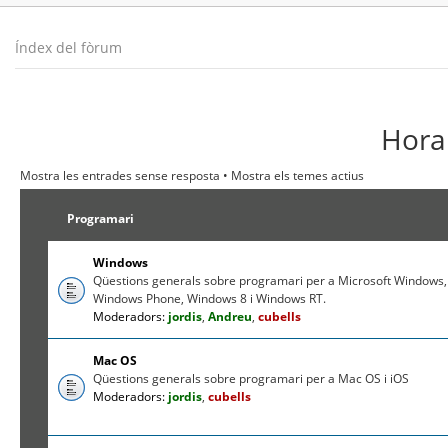
Índex del fòrum
Hora 
Mostra les entrades sense resposta
•
Mostra els temes actius
Programari
Windows
Qüestions generals sobre programari per a Microsoft Windows,
Windows Phone, Windows 8 i Windows RT.
Moderadors:
jordis
,
Andreu
,
cubells
Mac OS
Qüestions generals sobre programari per a Mac OS i iOS
Moderadors:
jordis
,
cubells