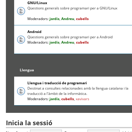
GNU/Linux
Qüestions generals sobre programari per a GNU/Linux
Moderadors:
jordis
,
Andreu
,
cubells
Android
Qüestions generals sobre programari per a Android
Moderadors:
jordis
,
Andreu
,
cubells
Llengua
Llengua i traducció de programari
Destinat a consultes relacionades amb la llengua catalana i la
traducció a l'àmbit de la informàtica.
Moderadors:
jordis
,
cubells
,
xavivars
Inicia la sessió