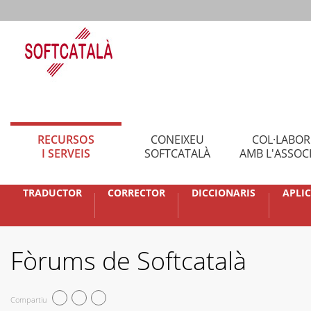
RECURSOS
CONEIXEU
COL·LABO
I SERVEIS
SOFTCATALÀ
AMB L'ASSOC
TRADUCTOR
CORRECTOR
DICCIONARIS
APLI
Fòrums de Softcatalà
Compartiu