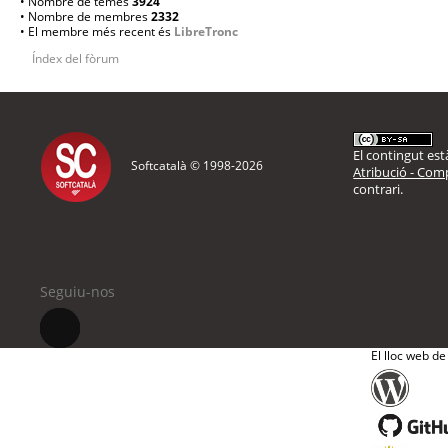
• Nombre de temes
3924
• Nombre de membres
2332
• El membre més recent és
LibreTronc
Índex del fòrum
El contingut està
Softcatalà © 1998-
2026
Atribució - Comp
contrari.
Seguiu-nos
El lloc web de