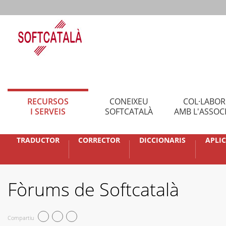
RECURSOS
CONEIXEU
COL·LABO
I SERVEIS
SOFTCATALÀ
AMB L'ASSOC
TRADUCTOR
CORRECTOR
DICCIONARIS
APLI
Fòrums de Softcatalà
Compartiu