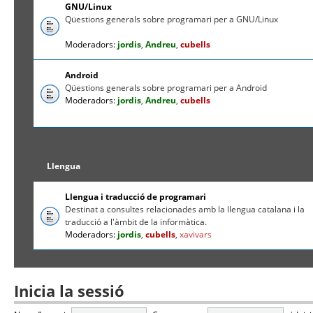
GNU/Linux
Qüestions generals sobre programari per a GNU/Linux
Moderadors:
jordis
,
Andreu
,
cubells
Android
Qüestions generals sobre programari per a Android
Moderadors:
jordis
,
Andreu
,
cubells
Llengua
Llengua i traducció de programari
Destinat a consultes relacionades amb la llengua catalana i la
traducció a l'àmbit de la informàtica.
Moderadors:
jordis
,
cubells
,
xavivars
Inicia la sessió