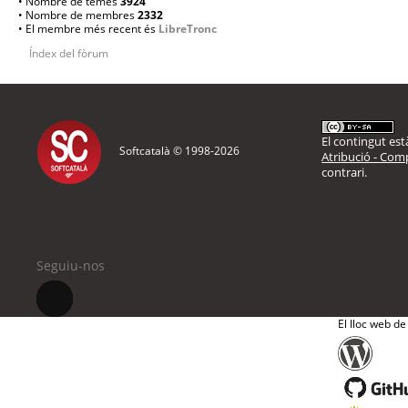
• Nombre de temes
3924
• Nombre de membres
2332
• El membre més recent és
LibreTronc
Índex del fòrum
El contingut està
Softcatalà © 1998-
2026
Atribució - Comp
contrari.
Seguiu-nos
El lloc web de