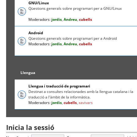
GNU/Linux
Qüestions generals sobre programari per a GNU/Linux
Moderadors:
jordis
,
Andreu
,
cubells
Android
Qüestions generals sobre programari per a Android
Moderadors:
jordis
,
Andreu
,
cubells
Llengua
Llengua i traducció de programari
Destinat a consultes relacionades amb la llengua catalana i la
traducció a l'àmbit de la informàtica.
Moderadors:
jordis
,
cubells
,
xavivars
Inicia la sessió