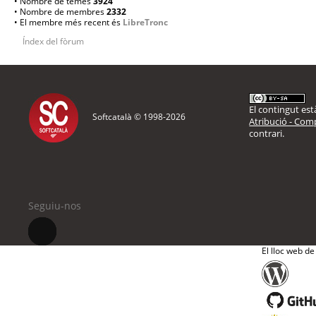
• Nombre de temes
3924
• Nombre de membres
2332
• El membre més recent és
LibreTronc
Índex del fòrum
El contingut està
Softcatalà © 1998-
2026
Atribució - Comp
contrari.
Seguiu-nos
El lloc web de