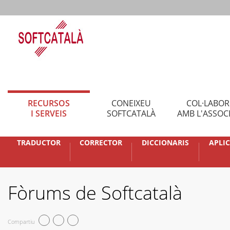
RECURSOS
CONEIXEU
COL·LABO
I SERVEIS
SOFTCATALÀ
AMB L'ASSOC
TRADUCTOR
CORRECTOR
DICCIONARIS
APLI
Fòrums de Softcatalà
Compartiu