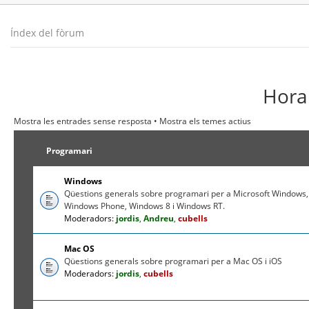
Índex del fòrum
Hora 
Mostra les entrades sense resposta
•
Mostra els temes actius
Programari
Windows
Qüestions generals sobre programari per a Microsoft Windows,
Windows Phone, Windows 8 i Windows RT.
Moderadors:
jordis
,
Andreu
,
cubells
Mac OS
Qüestions generals sobre programari per a Mac OS i iOS
Moderadors:
jordis
,
cubells