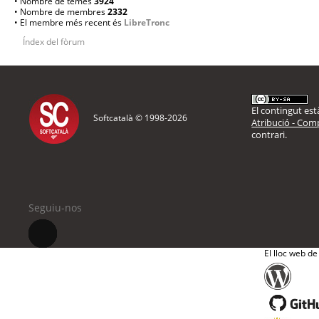
• Nombre de temes
3924
• Nombre de membres
2332
• El membre més recent és
LibreTronc
Índex del fòrum
El contingut està
Softcatalà © 1998-
2026
Atribució - Comp
contrari.
Seguiu-nos
El lloc web de