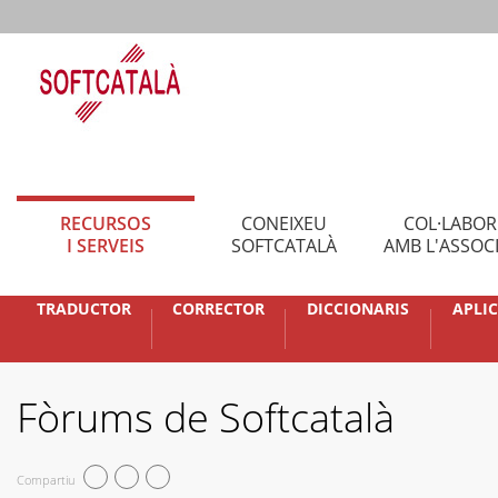
RECURSOS
CONEIXEU
COL·LABO
I SERVEIS
SOFTCATALÀ
AMB L'ASSOC
TRADUCTOR
CORRECTOR
DICCIONARIS
APLI
Fòrums de Softcatalà
Compartiu