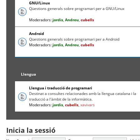
GNU/Linux
Qüestions generals sobre programari per a GNU/Linux
Moderadors:
jordis
,
Andreu
,
cubells
Android
Qüestions generals sobre programari per a Android
Moderadors:
jordis
,
Andreu
,
cubells
Llengua
Llengua i traducció de programari
Destinat a consultes relacionades amb la llengua catalana i la
traducció a l'àmbit de la informàtica.
Moderadors:
jordis
,
cubells
,
xavivars
Inicia la sessió