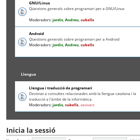
GNU/Linux
Qüestions generals sobre programari per a GNU/Linux
Moderadors:
jordis
,
Andreu
,
cubells
Android
Qüestions generals sobre programari per a Android
Moderadors:
jordis
,
Andreu
,
cubells
Llengua
Llengua i traducció de programari
Destinat a consultes relacionades amb la llengua catalana i la
traducció a l'àmbit de la informàtica.
Moderadors:
jordis
,
cubells
,
xavivars
Inicia la sessió