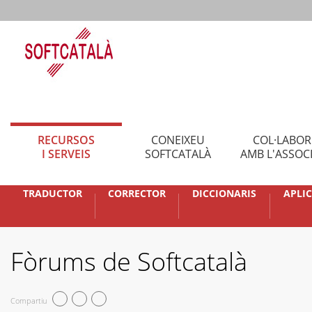
RECURSOS
CONEIXEU
COL·LABO
I SERVEIS
SOFTCATALÀ
AMB L'ASSOC
TRADUCTOR
CORRECTOR
DICCIONARIS
APLI
Fòrums de Softcatalà
Compartiu