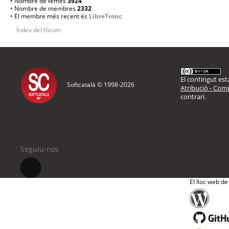
• Nombre de temes
3924
• Nombre de membres
2332
• El membre més recent és
LibreTronc
Índex del fòrum
El contingut està
Softcatalà © 1998-
2026
Atribució - Comp
contrari.
Seguiu-nos
El lloc web de