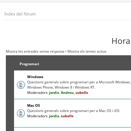
Índex del fòrum
Hora 
Mostra les entrades sense resposta
•
Mostra els temes actius
Programari
Windows
Qüestions generals sobre programari per a Microsoft Windows,
Windows Phone, Windows 8 i Windows RT.
Moderadors:
jordis
,
Andreu
,
cubells
Mac OS
Qüestions generals sobre programari per a Mac OS i iOS
Moderadors:
jordis
,
cubells