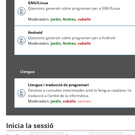
GNU/Linux
Qüestions generals sobre programari per a GNU/Linux
Moderadors:
jordis
,
Andreu
,
cubells
Android
Qüestions generals sobre programari per a Android
Moderadors:
jordis
,
Andreu
,
cubells
Llengua
Llengua i traducció de programari
Destinat a consultes relacionades amb la llengua catalana i la
traducció a l'àmbit de la informàtica.
Moderadors:
jordis
,
cubells
,
xavivars
Inicia la sessió