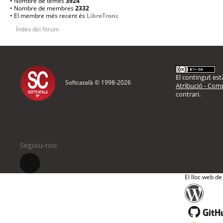
• Nombre de temes
3924
• Nombre de membres
2332
• El membre més recent és
LibreTronc
Índex del fòrum
El contingut està
Softcatalà © 1998-
2026
Atribució - Comp
contrari.
Seguiu-nos
El lloc web de