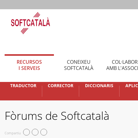
RECURSOS
CONEIXEU
COL·LABO
I SERVEIS
SOFTCATALÀ
AMB L'ASSOC
TRADUCTOR
CORRECTOR
DICCIONARIS
APLI
Fòrums de Softcatalà
Compartiu