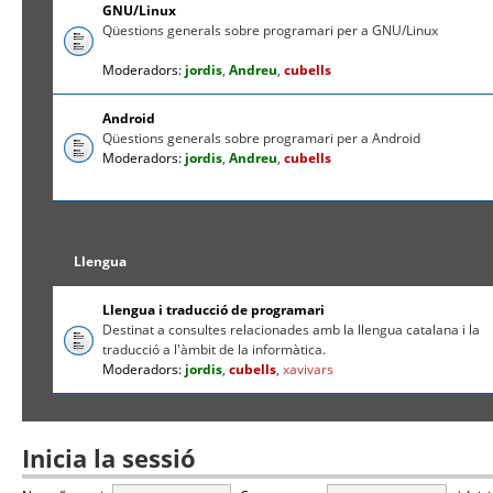
GNU/Linux
Qüestions generals sobre programari per a GNU/Linux
Moderadors:
jordis
,
Andreu
,
cubells
Android
Qüestions generals sobre programari per a Android
Moderadors:
jordis
,
Andreu
,
cubells
Llengua
Llengua i traducció de programari
Destinat a consultes relacionades amb la llengua catalana i la
traducció a l'àmbit de la informàtica.
Moderadors:
jordis
,
cubells
,
xavivars
Inicia la sessió