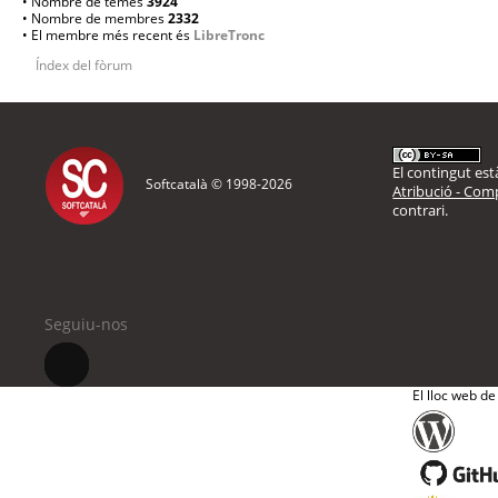
• Nombre de temes
3924
• Nombre de membres
2332
• El membre més recent és
LibreTronc
Índex del fòrum
El contingut està
Softcatalà © 1998-
2026
Atribució - Comp
contrari.
Seguiu-nos
El lloc web de