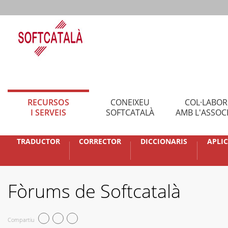
RECURSOS
CONEIXEU
COL·LABO
I SERVEIS
SOFTCATALÀ
AMB L'ASSOC
TRADUCTOR
CORRECTOR
DICCIONARIS
APLI
Fòrums de Softcatalà
Compartiu