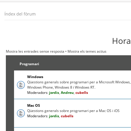
Índex del fòrum
Hora 
Mostra les entrades sense resposta
•
Mostra els temes actius
Programari
Windows
Qüestions generals sobre programari per a Microsoft Windows,
Windows Phone, Windows 8 i Windows RT.
Moderadors:
jordis
,
Andreu
,
cubells
Mac OS
Qüestions generals sobre programari per a Mac OS i iOS
Moderadors:
jordis
,
cubells