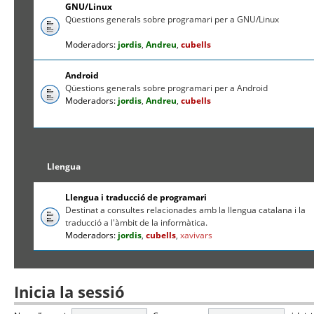
GNU/Linux
Qüestions generals sobre programari per a GNU/Linux
Moderadors:
jordis
,
Andreu
,
cubells
Android
Qüestions generals sobre programari per a Android
Moderadors:
jordis
,
Andreu
,
cubells
Llengua
Llengua i traducció de programari
Destinat a consultes relacionades amb la llengua catalana i la
traducció a l'àmbit de la informàtica.
Moderadors:
jordis
,
cubells
,
xavivars
Inicia la sessió