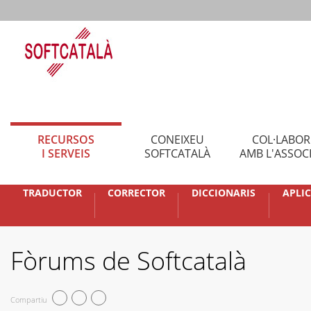
RECURSOS
CONEIXEU
COL·LABO
I SERVEIS
SOFTCATALÀ
AMB L'ASSOC
TRADUCTOR
CORRECTOR
DICCIONARIS
APLI
Fòrums de Softcatalà
Compartiu