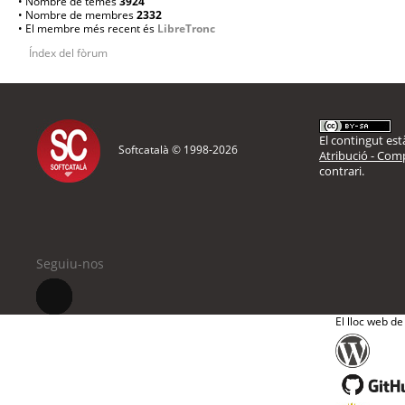
• Nombre de temes
3924
• Nombre de membres
2332
• El membre més recent és
LibreTronc
Índex del fòrum
El contingut està
Softcatalà © 1998-
2026
Atribució - Comp
contrari.
Seguiu-nos
El lloc web de