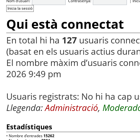
Nom d’usuari:
Contrasenya:
|
Inic
Qui està connectat
En total hi ha
127
usuaris connecta
(basat en els usuaris actius duran
El nombre màxim d’usuaris conn
2026 9:49 pm
Usuaris registrats: No hi ha cap u
Llegenda:
Administració
,
Moderado
Estadístiques
• Nombre d’entrades
15262