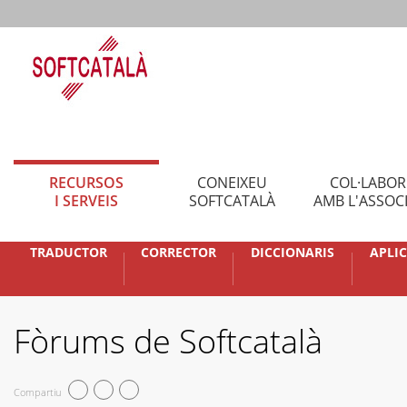
RECURSOS
CONEIXEU
COL·LABO
I SERVEIS
SOFTCATALÀ
AMB L'ASSOC
TRADUCTOR
CORRECTOR
DICCIONARIS
APLI
Fòrums de Softcatalà
Compartiu