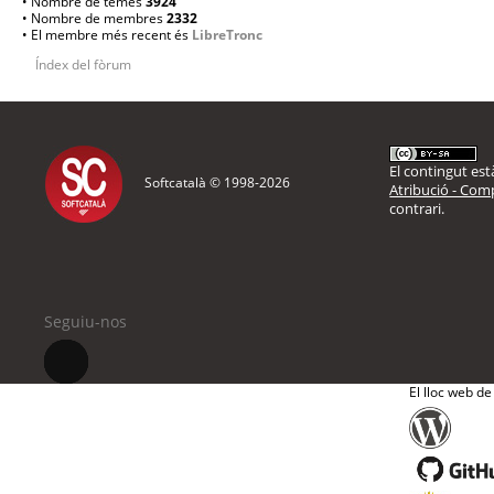
• Nombre de temes
3924
• Nombre de membres
2332
• El membre més recent és
LibreTronc
Índex del fòrum
El contingut està
Softcatalà © 1998-
2026
Atribució - Comp
contrari.
Seguiu-nos
El lloc web de