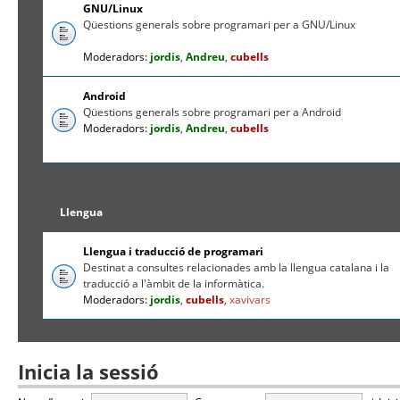
GNU/Linux
Qüestions generals sobre programari per a GNU/Linux
Moderadors:
jordis
,
Andreu
,
cubells
Android
Qüestions generals sobre programari per a Android
Moderadors:
jordis
,
Andreu
,
cubells
Llengua
Llengua i traducció de programari
Destinat a consultes relacionades amb la llengua catalana i la
traducció a l'àmbit de la informàtica.
Moderadors:
jordis
,
cubells
,
xavivars
Inicia la sessió