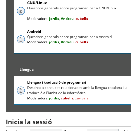
GNU/Linux
Qüestions generals sobre programari per a GNU/Linux
Moderadors:
jordis
,
Andreu
,
cubells
Android
Qüestions generals sobre programari per a Android
Moderadors:
jordis
,
Andreu
,
cubells
Llengua
Llengua i traducció de programari
Destinat a consultes relacionades amb la llengua catalana i la
traducció a l'àmbit de la informàtica.
Moderadors:
jordis
,
cubells
,
xavivars
Inicia la sessió