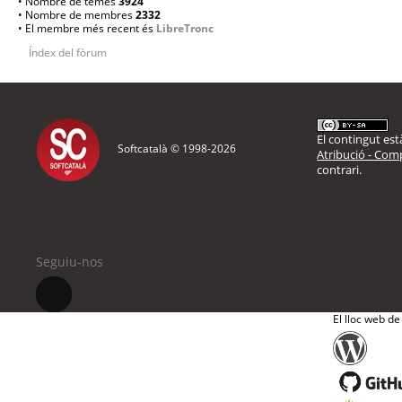
• Nombre de temes
3924
• Nombre de membres
2332
• El membre més recent és
LibreTronc
Índex del fòrum
El contingut està
Softcatalà © 1998-
2026
Atribució - Comp
contrari.
Seguiu-nos
El lloc web de