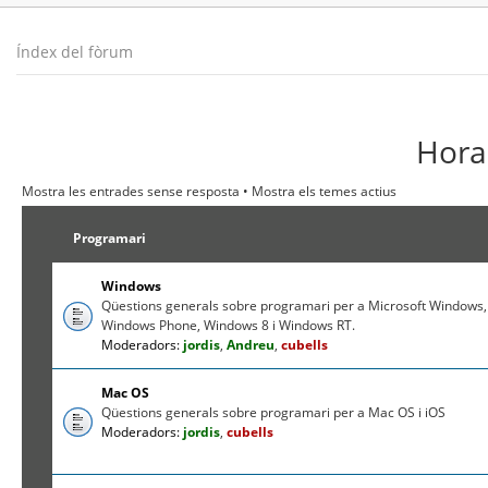
Índex del fòrum
Hora 
Mostra les entrades sense resposta
•
Mostra els temes actius
Programari
Windows
Qüestions generals sobre programari per a Microsoft Windows,
Windows Phone, Windows 8 i Windows RT.
Moderadors:
jordis
,
Andreu
,
cubells
Mac OS
Qüestions generals sobre programari per a Mac OS i iOS
Moderadors:
jordis
,
cubells