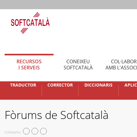
RECURSOS
CONEIXEU
COL·LABO
I SERVEIS
SOFTCATALÀ
AMB L'ASSOC
TRADUCTOR
CORRECTOR
DICCIONARIS
APLI
Fòrums de Softcatalà
Compartiu