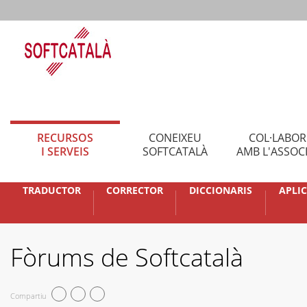
RECURSOS
CONEIXEU
COL·LABO
I SERVEIS
SOFTCATALÀ
AMB L'ASSOC
TRADUCTOR
CORRECTOR
DICCIONARIS
APLI
Fòrums de Softcatalà
Compartiu