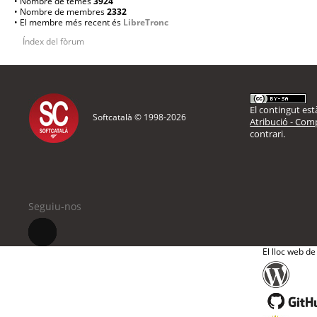
• Nombre de temes
3924
• Nombre de membres
2332
• El membre més recent és
LibreTronc
Índex del fòrum
El contingut està
Softcatalà © 1998-
2026
Atribució - Comp
contrari.
Seguiu-nos
El lloc web de