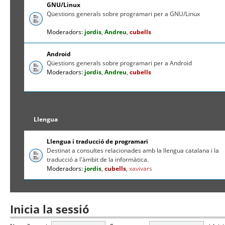
GNU/Linux
Qüestions generals sobre programari per a GNU/Linux
Moderadors:
jordis
,
Andreu
,
cubells
Android
Qüestions generals sobre programari per a Android
Moderadors:
jordis
,
Andreu
,
cubells
Llengua
Llengua i traducció de programari
Destinat a consultes relacionades amb la llengua catalana i la
traducció a l'àmbit de la informàtica.
Moderadors:
jordis
,
cubells
,
xavivars
Inicia la sessió