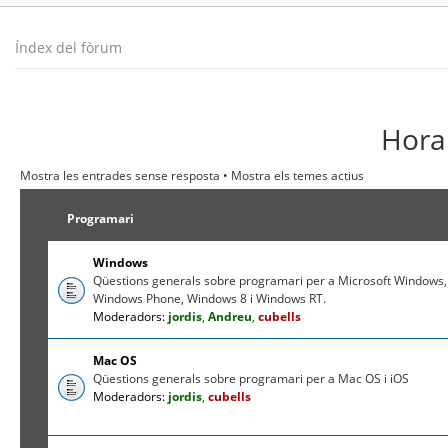
Índex del fòrum
Hora 
Mostra les entrades sense resposta
•
Mostra els temes actius
Programari
Windows
Qüestions generals sobre programari per a Microsoft Windows,
Windows Phone, Windows 8 i Windows RT.
Moderadors:
jordis
,
Andreu
,
cubells
Mac OS
Qüestions generals sobre programari per a Mac OS i iOS
Moderadors:
jordis
,
cubells