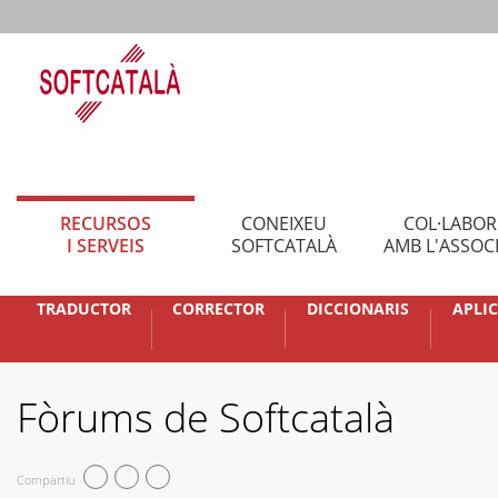
RECURSOS
CONEIXEU
COL·LABO
I SERVEIS
SOFTCATALÀ
AMB L'ASSOC
TRADUCTOR
CORRECTOR
DICCIONARIS
APLI
Fòrums de Softcatalà
Compartiu