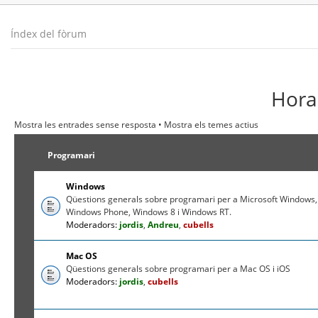
Índex del fòrum
Hora 
Mostra les entrades sense resposta
•
Mostra els temes actius
Programari
Windows
Qüestions generals sobre programari per a Microsoft Windows,
Windows Phone, Windows 8 i Windows RT.
Moderadors:
jordis
,
Andreu
,
cubells
Mac OS
Qüestions generals sobre programari per a Mac OS i iOS
Moderadors:
jordis
,
cubells