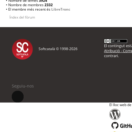
• Nombre de temes
3924
• Nombre de membres
2332
• El membre més recent és
LibreTronc
Índex del fòrum
El contingut està
Softcatalà © 1998-
2026
Atribució - Comp
contrari.
Seguiu-nos
El lloc web de