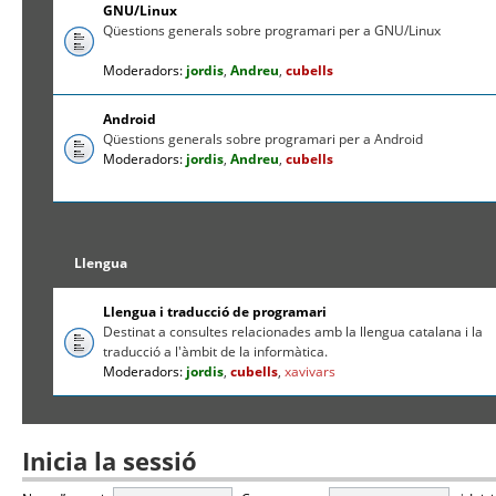
GNU/Linux
Qüestions generals sobre programari per a GNU/Linux
Moderadors:
jordis
,
Andreu
,
cubells
Android
Qüestions generals sobre programari per a Android
Moderadors:
jordis
,
Andreu
,
cubells
Llengua
Llengua i traducció de programari
Destinat a consultes relacionades amb la llengua catalana i la
traducció a l'àmbit de la informàtica.
Moderadors:
jordis
,
cubells
,
xavivars
Inicia la sessió