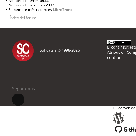
• Nombre de temes
3924
• Nombre de membres
2332
• El membre més recent és
LibreTronc
Índex del fòrum
El contingut està
Softcatalà © 1998-
2026
Atribució - Comp
contrari.
Seguiu-nos
El lloc web de