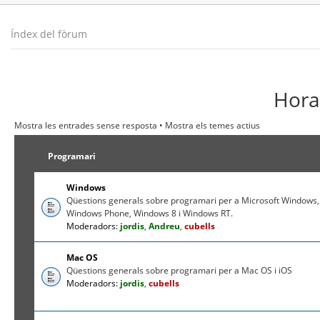
Índex del fòrum
Hora 
Mostra les entrades sense resposta
•
Mostra els temes actius
Programari
Windows
Qüestions generals sobre programari per a Microsoft Windows,
Windows Phone, Windows 8 i Windows RT.
Moderadors:
jordis
,
Andreu
,
cubells
Mac OS
Qüestions generals sobre programari per a Mac OS i iOS
Moderadors:
jordis
,
cubells