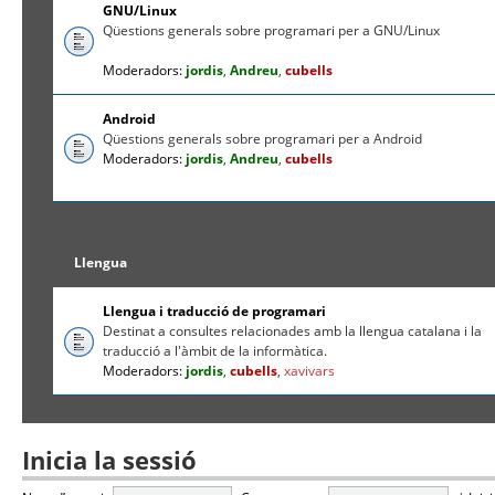
GNU/Linux
Qüestions generals sobre programari per a GNU/Linux
Moderadors:
jordis
,
Andreu
,
cubells
Android
Qüestions generals sobre programari per a Android
Moderadors:
jordis
,
Andreu
,
cubells
Llengua
Llengua i traducció de programari
Destinat a consultes relacionades amb la llengua catalana i la
traducció a l'àmbit de la informàtica.
Moderadors:
jordis
,
cubells
,
xavivars
Inicia la sessió