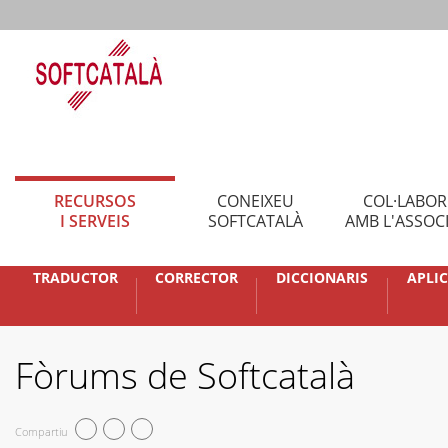
RECURSOS
CONEIXEU
COL·LABO
I SERVEIS
SOFTCATALÀ
AMB L'ASSOC
TRADUCTOR
CORRECTOR
DICCIONARIS
APLI
Fòrums de Softcatalà
Compartiu