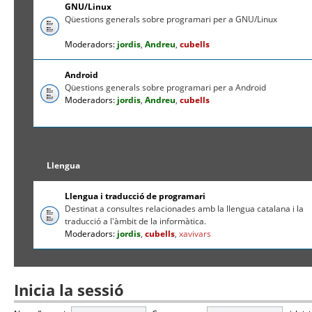
GNU/Linux
Qüestions generals sobre programari per a GNU/Linux
Moderadors:
jordis
,
Andreu
,
cubells
Android
Qüestions generals sobre programari per a Android
Moderadors:
jordis
,
Andreu
,
cubells
Llengua
Llengua i traducció de programari
Destinat a consultes relacionades amb la llengua catalana i la
traducció a l'àmbit de la informàtica.
Moderadors:
jordis
,
cubells
,
xavivars
Inicia la sessió