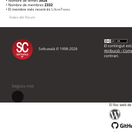
• Nombre de temes
3924
• Nombre de membres
2332
• El membre més recent és
LibreTronc
Índex del fòrum
El contingut està
Softcatalà © 1998-
2026
Atribució - Comp
contrari.
Seguiu-nos
El lloc web de