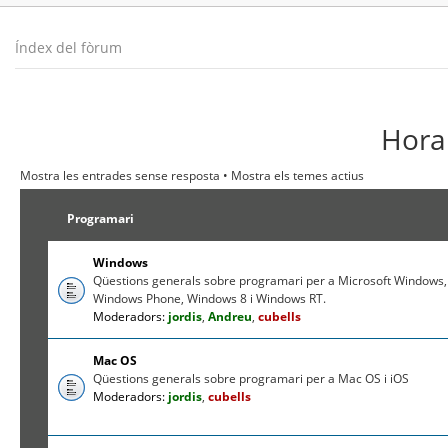
Índex del fòrum
Hora 
Mostra les entrades sense resposta
•
Mostra els temes actius
Programari
Windows
Qüestions generals sobre programari per a Microsoft Windows,
Windows Phone, Windows 8 i Windows RT.
Moderadors:
jordis
,
Andreu
,
cubells
Mac OS
Qüestions generals sobre programari per a Mac OS i iOS
Moderadors:
jordis
,
cubells