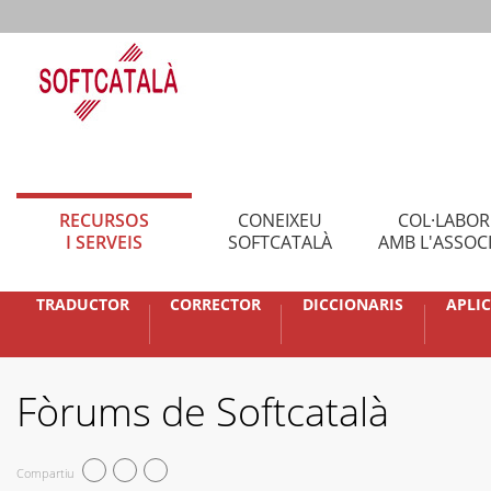
RECURSOS
CONEIXEU
COL·LABO
I SERVEIS
SOFTCATALÀ
AMB L'ASSOC
TRADUCTOR
CORRECTOR
DICCIONARIS
APLI
Fòrums de Softcatalà
Compartiu